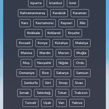
Isparta
İstanbul
İzmir
Kahramanmaraş
Karabük
Karaman
Kars
Kastamonu
Kayseri
Kilis
Kırıkkale
Kırklareli
Kırşehir
Kocaeli
Konya
Kütahya
Malatya
Manisa
Mardin
Mersin
Muğla
Muş
Nevşehir
Niğde
Ordu
Osmaniye
Rize
Sakarya
Samsun
Şanlıurfa
Siirt
Sinop
Sivas
Şırnak
Tekirdağ
Tokat
Trabzon
Tunceli
Uşak
Van
Yalova