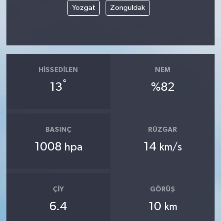
Yozgat
Zonguldak
HISSEDILEN
NEM
°
13
%82
BASINÇ
RÜZGAR
1008
14
hpa
km/s
ÇIY
GÖRÜŞ
6.4
10
km