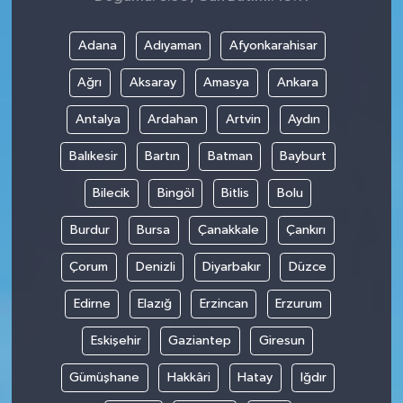
Adana
Adıyaman
Afyonkarahisar
Ağrı
Aksaray
Amasya
Ankara
Antalya
Ardahan
Artvin
Aydın
Balıkesir
Bartın
Batman
Bayburt
Bilecik
Bingöl
Bitlis
Bolu
Burdur
Bursa
Çanakkale
Çankırı
Çorum
Denizli
Diyarbakır
Düzce
Edirne
Elazığ
Erzincan
Erzurum
Eskişehir
Gaziantep
Giresun
Gümüşhane
Hakkâri
Hatay
Iğdır