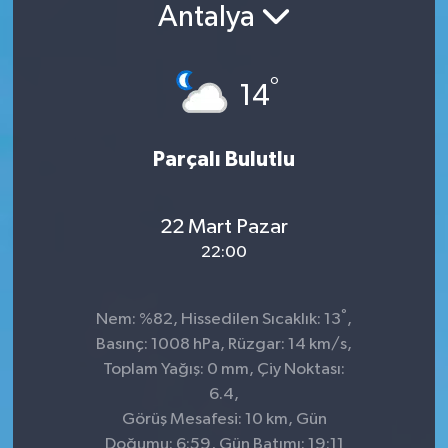
Antalya
Konsorsiyum
°
PROJECTS
14
PROJELER
Parçalı Bulutlu
PROJELER İNGİLİZCE
22 Mart Pazar
YEREL MEDYA RAPORU
22:00
°
Nem: %82, Hissedilen Sıcaklık: 13
,
Basınç: 1008 hPa, Rüzgar: 14 km/s,
Toplam Yağış: 0 mm, Çiy Noktası:
6.4,
Görüş Mesafesi: 10 km, Gün
Doğumu: 6:59, Gün Batımı: 19:11