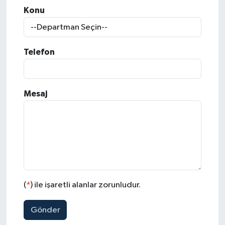
Konu
Konsorsiyum
PROJECTS
Telefon
PROJELER
Mesaj
PROJELER İNGİLİZCE
YEREL MEDYA RAPORU
(
*
) ile işaretli alanlar zorunludur.
Gönder