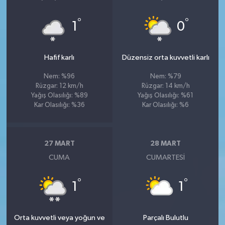
°
°
1
0
Hafif karlı
Düzensiz orta kuvvetli karlı
Nem: %96
Nem: %79
Rüzgar: 12 km/h
Rüzgar: 14 km/h
Yağış Olasılığı: %89
Yağış Olasılığı: %61
Kar Olasılığı: %36
Kar Olasılığı: %6
27 MART
28 MART
CUMA
CUMARTESI
°
°
1
1
Orta kuvvetli veya yoğun ve
Parçalı Bulutlu