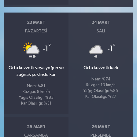
23 MART
24 MART
PAZARTESI
SALI
°
°
-1
-1
Orta kuvvetli veya yoğun ve
Orta kuvvetli karlı
sağnak şeklinde kar
Nem: %74
Rüzgar: 10 km/h
Nem: %81
Yağış Olasılığı: %85
Rüzgar: 8 km/h
Kar Olasılığı: %27
Yağış Olasılığı: %83
Kar Olasılığı: %31
25 MART
26 MART
ÇARŞAMBA
PERŞEMBE