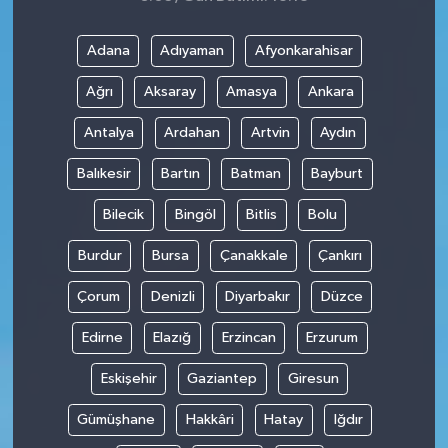
Adana
Adıyaman
Afyonkarahisar
Ağrı
Aksaray
Amasya
Ankara
Antalya
Ardahan
Artvin
Aydın
Balıkesir
Bartın
Batman
Bayburt
Bilecik
Bingöl
Bitlis
Bolu
Burdur
Bursa
Çanakkale
Çankırı
Çorum
Denizli
Diyarbakır
Düzce
Edirne
Elazığ
Erzincan
Erzurum
Eskişehir
Gaziantep
Giresun
Gümüşhane
Hakkâri
Hatay
Iğdır