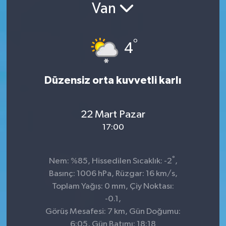
Van
Konsorsiyum
°
PROJECTS
4
PROJELER
Düzensiz orta kuvvetli karlı
PROJELER İNGİLİZCE
22 Mart Pazar
YEREL MEDYA RAPORU
17:00
°
Nem: %85, Hissedilen Sıcaklık: -2
,
Basınç: 1006 hPa, Rüzgar: 16 km/s,
Toplam Yağış: 0 mm, Çiy Noktası:
-0.1,
Görüş Mesafesi: 7 km, Gün Doğumu:
6:05, Gün Batımı: 18:18