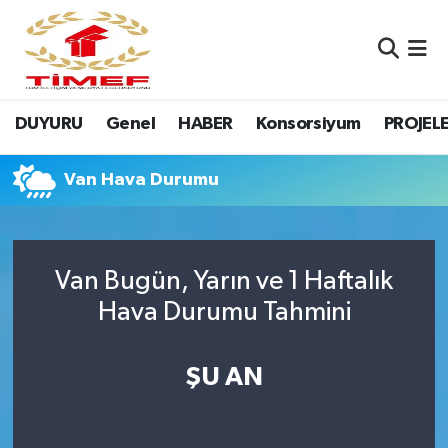
Anasayfa Kutu
Nöbetçi Eczaneler
DUYURU
Genel
HABER
Konsorsiyum
PROJEL
Anasayfa Manşet
Hava Durumu
Canlı Yayın
Namaz Vakitleri
Van Hava Durumu
DUYURU
Trafik Durumu
Van Bugün, Yarın ve 1 Haftalık
Erasmus
Süper Lig Puan Durumu ve Fikstür
Hava Durumu Tahmini
GALERİ
Tüm Manşetler
ŞU AN
Genel
Son Dakika Haberleri
HABER
Haber Arşivi