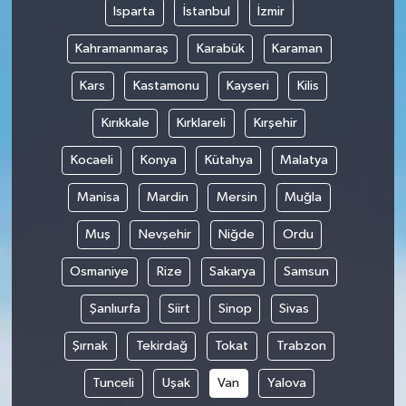
Isparta
İstanbul
İzmir
Kahramanmaraş
Karabük
Karaman
Kars
Kastamonu
Kayseri
Kilis
Kırıkkale
Kırklareli
Kırşehir
Kocaeli
Konya
Kütahya
Malatya
Manisa
Mardin
Mersin
Muğla
Muş
Nevşehir
Niğde
Ordu
Osmaniye
Rize
Sakarya
Samsun
Şanlıurfa
Siirt
Sinop
Sivas
Şırnak
Tekirdağ
Tokat
Trabzon
Tunceli
Uşak
Van
Yalova