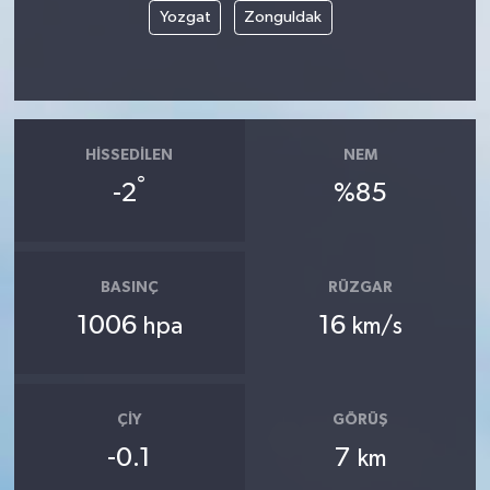
Yozgat
Zonguldak
HISSEDILEN
NEM
°
-2
%85
BASINÇ
RÜZGAR
1006
16
hpa
km/s
ÇIY
GÖRÜŞ
-0.1
7
km