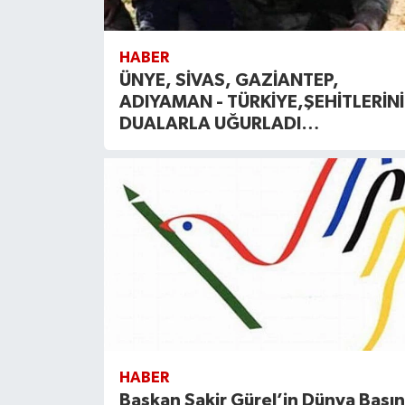
HABER
ÜNYE, SİVAS, GAZİANTEP,
ADIYAMAN - TÜRKİYE,ŞEHİTLERİNİ
DUALARLA UĞURLADI…
HABER
Başkan Şakir Gürel’in Dünya Basın