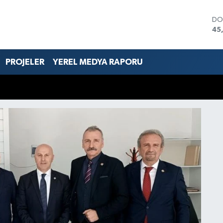
DO
45
EU
53
ST
PROJELER
YEREL MEDYA RAPORU
61
G.
68
Bİ
14
BI
79