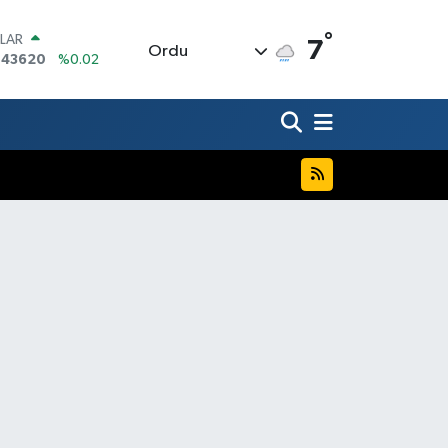
LAR
°
7
,43620
%0.02
Ordu
RO
,38690
%0.19
ERLİN
,60380
%0.18
ALTIN
62,09000
%0.19
ST100
.598,00
%0
TCOIN
.591,74
%-1.82