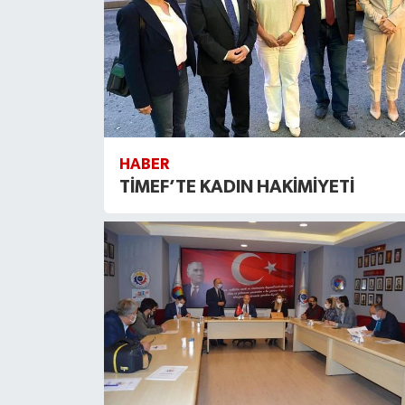
HABER
TİMEF’TE KADIN HAKİMİYETİ