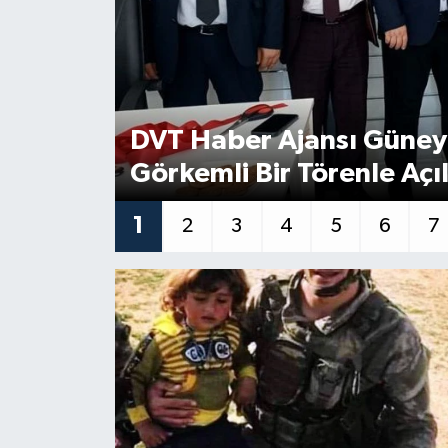
Konsorsiyum
PROJECTS
DVT Haber Ajansı Güney
PROJELER
Görkemli Bir Törenle Açı
PROJELER İNGİLİZCE
1
2
3
4
5
6
7
YEREL MEDYA RAPORU