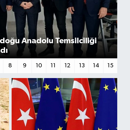
doğu Anadolu Temsilciliği
ldı
Tİ
8
9
10
11
12
13
14
15