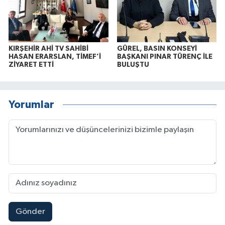
KIRŞEHİR AHİ TV SAHİBİ
GÜREL, BASIN KONSEYİ
HASAN ERARSLAN, TİMEF’İ
BAŞKANI PINAR TÜRENÇ İLE
ZİYARET ETTİ
BULUŞTU
Yorumlar
Gönder