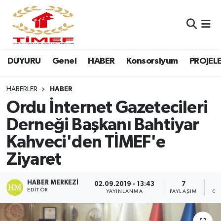
Anasayfa Kutu
Nöbetçi Eczaneler
DUYURU
Genel
HABER
Konsorsiyum
PROJEL
Anasayfa Manşet
Hava Durumu
Canlı Yayın
Namaz Vakitleri
HABERLER
HABER
Ordu İnternet Gazetecileri
DUYURU
Trafik Durumu
Derneği Başkanı Bahtiyar
Kahveci'den TİMEF'e
Erasmus
Süper Lig Puan Durumu ve Fikstür
Ziyaret
GALERİ
Tüm Manşetler
HABER MERKEZI
02.09.2019 - 13:43
7
Genel
Son Dakika Haberleri
EDITÖR
YAYINLANMA
PAYLAŞIM
OK
HABER
Haber Arşivi