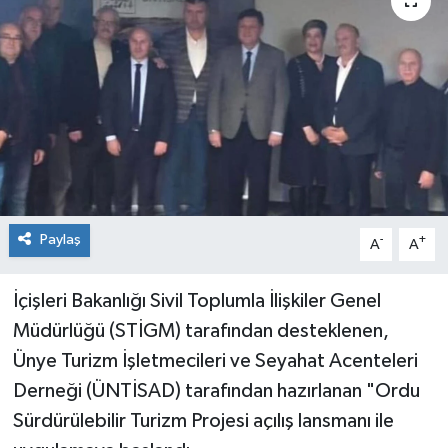
Konsorsiyum
PROJECTS
PROJELER
PROJELER İNGİLİZCE
YEREL MEDYA RAPORU
Paylaş
-
+
A
A
İçişleri Bakanlığı Sivil Toplumla İlişkiler Genel
Müdürlüğü (STİGM) tarafından desteklenen,
Ünye Turizm İşletmecileri ve Seyahat Acenteleri
Derneği (ÜNTİSAD) tarafından hazırlanan "Ordu
Sürdürülebilir Turizm Projesi açılış lansmanı ile