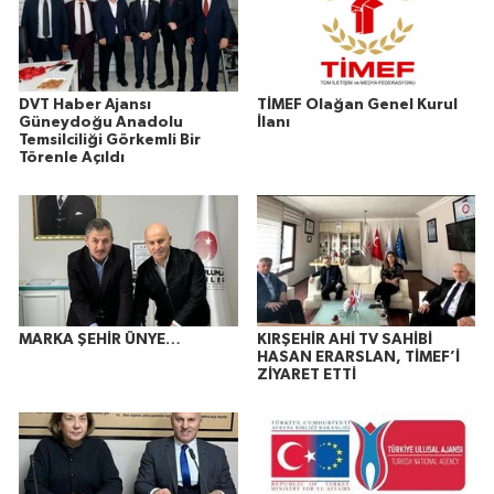
DVT Haber Ajansı
TİMEF Olağan Genel Kurul
Güneydoğu Anadolu
İlanı
Temsilciliği Görkemli Bir
Törenle Açıldı
MARKA ŞEHİR ÜNYE…
KIRŞEHİR AHİ TV SAHİBİ
HASAN ERARSLAN, TİMEF’İ
ZİYARET ETTİ