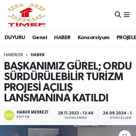
Anasayfa Kutu
Nöbetçi Eczaneler
DUYURU
Genel
HABER
Konsorsiyum
PROJEL
Anasayfa Manşet
Hava Durumu
Canlı Yayın
Namaz Vakitleri
HABERLER
HABER
BAŞKANIMIZ GÜREL; ORDU
DUYURU
Trafik Durumu
SÜRDÜRÜLEBİLİR TURİZM
PROJESİ AÇILIŞ
Erasmus
Süper Lig Puan Durumu ve Fikstür
LANSMANINA KATILDI
GALERİ
Tüm Manşetler
HABER MERKEZI
28.11.2023 - 13:46
24.09.2024 - 15
Genel
Son Dakika Haberleri
EDITÖR
YAYINLANMA
GÜNCELLEME
HABER
Haber Arşivi