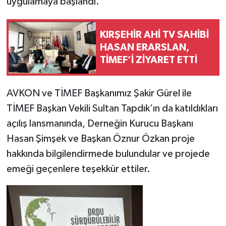
uygulamaya başlandı.
KIRŞEHİR AHİ TV SAHİBİ
HASAN ERARSLAN,
TİMEF’İ ZİYARET ETTİ
AVKON ve TİMEF Başkanımız Şakir Gürel ile
TİMEF Başkan Vekili Sultan Tapdık’ın da katıldıkları
açılış lansmanında, Derneğin Kurucu Başkanı
Hasan Şimşek ve Başkan Öznur Özkan proje
hakkında bilgilendirmede bulundular ve projede
emeği geçenlere teşekkür ettiler.