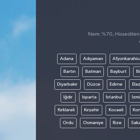
Konsorsiyum
PROJECTS
Nem: %70, Hissedilen S
PROJELER
PROJELER İNGİLİZCE
Adana
Adıyaman
Afyonkarahis
Bartın
Batman
Bayburt
Bi
YEREL MEDYA RAPORU
Diyarbakır
Düzce
Edirne
Elaz
Iğdır
Isparta
İstanbul
İzmi
Kırklareli
Kırşehir
Kocaeli
Ko
Ordu
Osmaniye
Rize
Sak