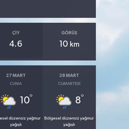
ÇIY
GÖRÜŞ
4.6
10
km
27 MART
28 MART
CUMA
CUMARTESI
°
°
10
8
esel düzensiz yağmur
Bölgesel düzensiz yağmur
yağışlı
yağışlı