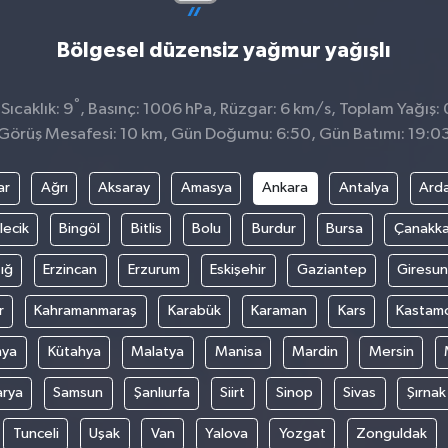
Bölgesel düzensiz yağmur yağışlı
°
ıcaklık: 9
, Basınç: 1006 hPa, Rüzgar: 6 km/s, Toplam Yağış:
Görüş Mesafesi: 10 km, Gün Doğumu: 6:50, Gün Batımı: 19:0
ar
Ağrı
Aksaray
Amasya
Ankara
Antalya
Ard
lecik
Bingöl
Bitlis
Bolu
Burdur
Bursa
Çanakka
ığ
Erzincan
Erzurum
Eskişehir
Gaziantep
Giresun
r
Kahramanmaraş
Karabük
Karaman
Kars
Kastam
nya
Kütahya
Malatya
Manisa
Mardin
Mersin
arya
Samsun
Şanlıurfa
Siirt
Sinop
Sivas
Şırnak
Tunceli
Uşak
Van
Yalova
Yozgat
Zonguldak