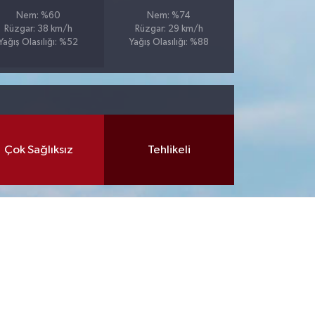
Nem: %60
Nem: %74
Rüzgar: 38 km/h
Rüzgar: 29 km/h
Yağış Olasılığı: %52
Yağış Olasılığı: %88
Çok Sağlıksız
Tehlikeli