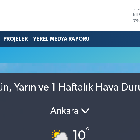
BI
79
DO
45
EU
PROJELER
YEREL MEDYA RAPORU
53
ST
61
G.
68
Bİ
14
n, Yarın ve 1 Haftalık Hava Du
Ankara
°
10