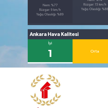
Nem: %74
Rüzgar: 15 km/h
Nem: %77
Yağış Olasılığı: %8
Rüzgar: 9 km/h
Yağış Olasılığı: %89
Ankara Hava Kalitesi
İyi
1
Orta