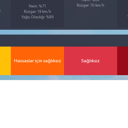
Nem: %66
Rüzgar: 10 km/h
Nem: %71
8
Rüzgar: 19 km/h
Yağış Olasılığı: %89
Hassaslar için sağlıksız
Sağlıksız