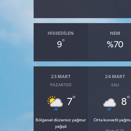
HISSEDILEN
NEM
°
9
%70
23 MART
24 MART
PAZARTESI
SALI
°
°
7
8
Bölgesel düzensiz yağmur
Orta kuvvetli yağmu
yağışlı