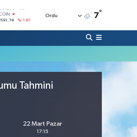
°
TCOIN
7
Ordu
.591,74
%-1.82
LAR
,43620
%0.02
RO
,38690
%0.19
ERLİN
,60380
%0.18
ALTIN
62,09000
%0.19
ST100
.598,00
%0
rumu Tahmini
22 Mart Pazar
17:15