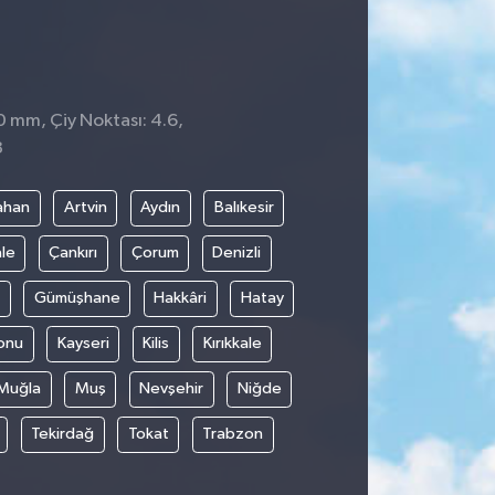
 0 mm, Çiy Noktası: 4.6,
3
ahan
Artvin
Aydın
Balıkesir
le
Çankırı
Çorum
Denizli
Gümüşhane
Hakkâri
Hatay
onu
Kayseri
Kilis
Kırıkkale
Muğla
Muş
Nevşehir
Niğde
Tekirdağ
Tokat
Trabzon