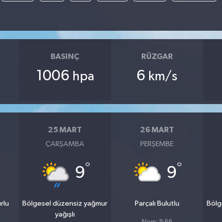
BASINÇ
RÜZGAR
1006
6
hpa
km/s
25 MART
26 MART
ÇARŞAMBA
PERŞEMBE
°
°
9
9
rlu
Bölgesel düzensiz yağmur
Parçalı Bulutlu
Bölg
yağışlı