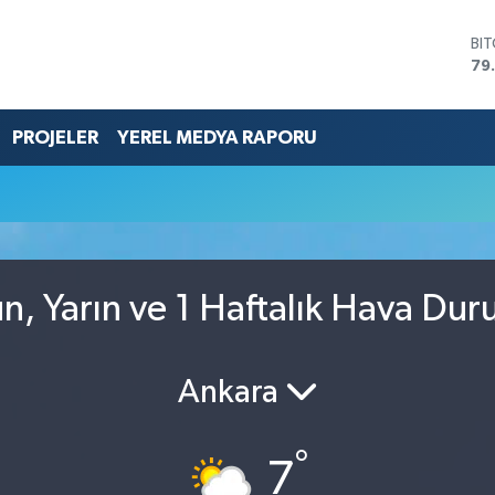
BI
79
DO
45
EU
PROJELER
YEREL MEDYA RAPORU
53
ST
61
G.
68
Bİ
14
, Yarın ve 1 Haftalık Hava Du
Ankara
°
7