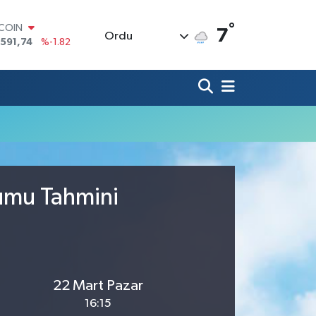
°
TCOIN
7
Ordu
.591,74
%-1.82
LAR
,43620
%0.02
RO
,38690
%0.19
ERLİN
,60380
%0.18
ALTIN
62,09000
%0.19
ST100
.598,00
%0
rumu Tahmini
22 Mart Pazar
16:15