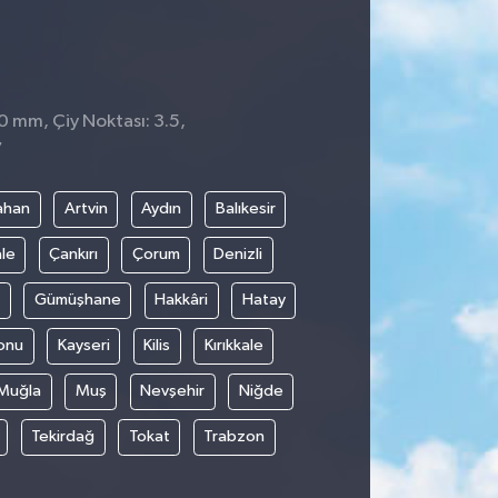
 0 mm, Çiy Noktası: 3.5,
7
ahan
Artvin
Aydın
Balıkesir
le
Çankırı
Çorum
Denizli
Gümüşhane
Hakkâri
Hatay
onu
Kayseri
Kilis
Kırıkkale
Muğla
Muş
Nevşehir
Niğde
Tekirdağ
Tokat
Trabzon