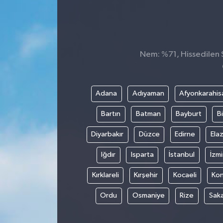
Konsorsiyum
PROJECTS
Nem: %71, Hissedilen S
PROJELER
PROJELER İNGİLİZCE
Adana
Adıyaman
Afyonkarahis
Bartın
Batman
Bayburt
Bi
YEREL MEDYA RAPORU
Diyarbakır
Düzce
Edirne
Elaz
Iğdır
Isparta
İstanbul
İzmi
Kırklareli
Kırşehir
Kocaeli
Ko
Ordu
Osmaniye
Rize
Sak