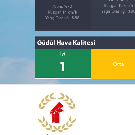
Nem: %73
Rüzgar: 12 km/h
Nem: %72
Yağış Olasılığı: %8
Rüzgar: 14 km/h
Yağış Olasılığı: %88
Güdül Hava Kalitesi
İyi
1
Orta