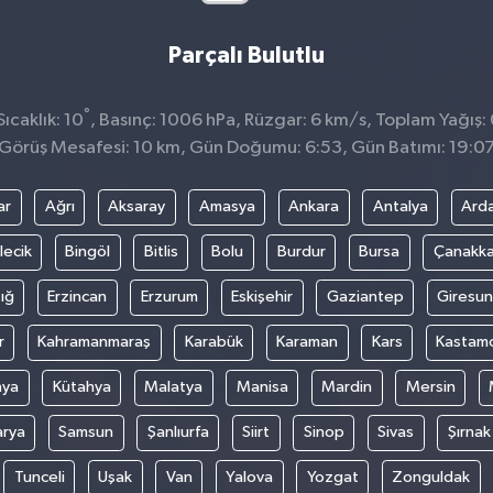
Parçalı Bulutlu
°
ıcaklık: 10
, Basınç: 1006 hPa, Rüzgar: 6 km/s, Toplam Yağış:
Görüş Mesafesi: 10 km, Gün Doğumu: 6:53, Gün Batımı: 19:0
ar
Ağrı
Aksaray
Amasya
Ankara
Antalya
Ard
lecik
Bingöl
Bitlis
Bolu
Burdur
Bursa
Çanakka
ığ
Erzincan
Erzurum
Eskişehir
Gaziantep
Giresun
r
Kahramanmaraş
Karabük
Karaman
Kars
Kastam
nya
Kütahya
Malatya
Manisa
Mardin
Mersin
arya
Samsun
Şanlıurfa
Siirt
Sinop
Sivas
Şırnak
Tunceli
Uşak
Van
Yalova
Yozgat
Zonguldak