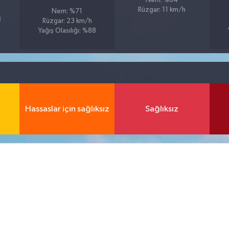
Nem: %64
Rüzgar: 11 km/h
Nem: %71
8
Rüzgar: 23 km/h
Yağış Olasılığı: %88
Hassaslar için sağlıksız
Sağlıksız