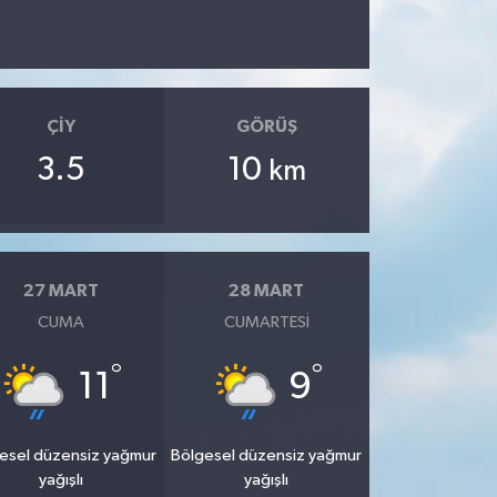
ÇIY
GÖRÜŞ
3.5
10
km
27 MART
28 MART
CUMA
CUMARTESI
°
°
11
9
esel düzensiz yağmur
Bölgesel düzensiz yağmur
yağışlı
yağışlı