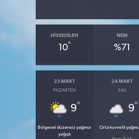
HISSEDILEN
NEM
°
10
%71
23 MART
24 MART
PAZARTESI
SALI
°
°
9
9
Bölgesel düzensiz yağmur
Orta kuvvetli yağmu
yağışlı