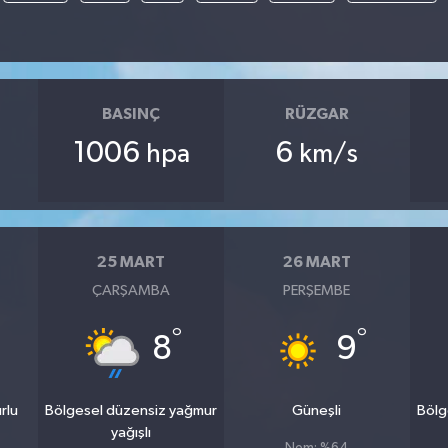
BASINÇ
RÜZGAR
1006
6
hpa
km/s
25 MART
26 MART
ÇARŞAMBA
PERŞEMBE
°
°
8
9
rlu
Bölgesel düzensiz yağmur
Güneşli
Bölg
yağışlı