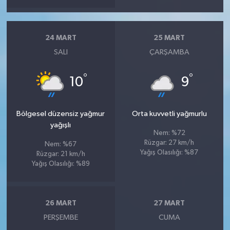
24 MART
25 MART
SALI
ÇARŞAMBA
°
°
10
9
Bölgesel düzensiz yağmur
Orta kuvvetli yağmurlu
yağışlı
Nem: %72
Rüzgar: 27 km/h
Nem: %67
Yağış Olasılığı: %87
Rüzgar: 21 km/h
Yağış Olasılığı: %89
26 MART
27 MART
PERŞEMBE
CUMA