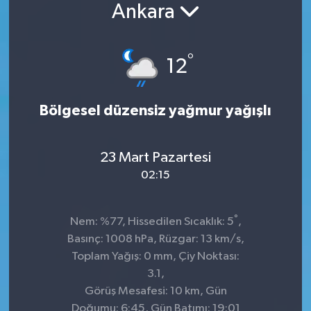
Ankara
Konsorsiyum
°
PROJECTS
12
PROJELER
Bölgesel düzensiz yağmur yağışlı
PROJELER İNGİLİZCE
23 Mart Pazartesi
YEREL MEDYA RAPORU
02:15
°
Nem: %77, Hissedilen Sıcaklık: 5
,
Basınç: 1008 hPa, Rüzgar: 13 km/s,
Toplam Yağış: 0 mm, Çiy Noktası:
3.1,
Görüş Mesafesi: 10 km, Gün
Doğumu: 6:45, Gün Batımı: 19:01