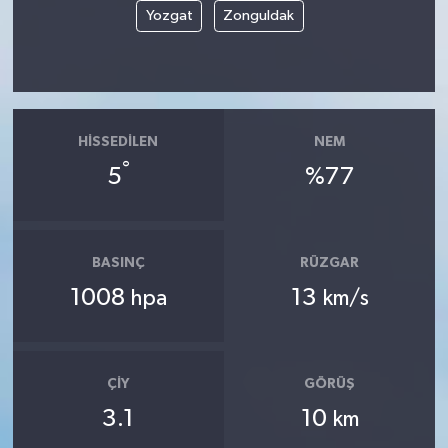
Yozgat
Zonguldak
HISSEDILEN
NEM
°
5
%77
BASINÇ
RÜZGAR
1008
13
hpa
km/s
ÇIY
GÖRÜŞ
3.1
10
km