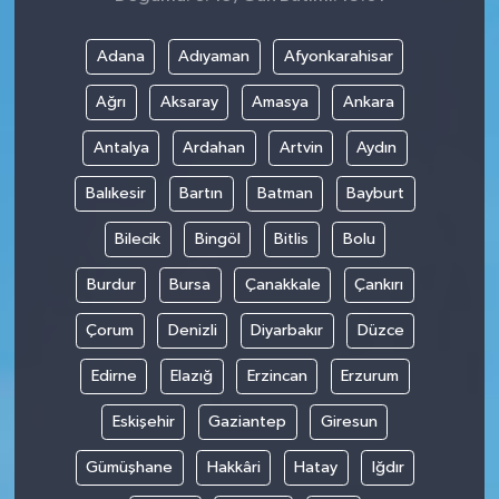
Adana
Adıyaman
Afyonkarahisar
Ağrı
Aksaray
Amasya
Ankara
Antalya
Ardahan
Artvin
Aydın
Balıkesir
Bartın
Batman
Bayburt
Bilecik
Bingöl
Bitlis
Bolu
Burdur
Bursa
Çanakkale
Çankırı
Çorum
Denizli
Diyarbakır
Düzce
Edirne
Elazığ
Erzincan
Erzurum
Eskişehir
Gaziantep
Giresun
Gümüşhane
Hakkâri
Hatay
Iğdır