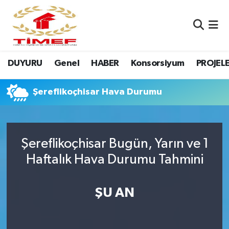
Anasayfa Kutu
Nöbetçi Eczaneler
DUYURU
Genel
HABER
Konsorsiyum
PROJEL
Anasayfa Manşet
Hava Durumu
Canlı Yayın
Namaz Vakitleri
Şereflikoçhisar Hava Durumu
DUYURU
Trafik Durumu
Şereflikoçhisar Bugün, Yarın ve 1
Erasmus
Süper Lig Puan Durumu ve Fikstür
Haftalık Hava Durumu Tahmini
GALERİ
Tüm Manşetler
ŞU AN
Genel
Son Dakika Haberleri
HABER
Haber Arşivi