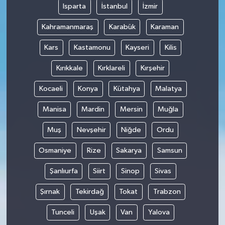
Isparta
İstanbul
İzmir
Kahramanmaraş
Karabük
Karaman
Kars
Kastamonu
Kayseri
Kilis
Kırıkkale
Kırklareli
Kırşehir
Kocaeli
Konya
Kütahya
Malatya
Manisa
Mardin
Mersin
Muğla
Muş
Nevşehir
Niğde
Ordu
Osmaniye
Rize
Sakarya
Samsun
Şanlıurfa
Siirt
Sinop
Sivas
Şırnak
Tekirdağ
Tokat
Trabzon
Tunceli
Uşak
Van
Yalova