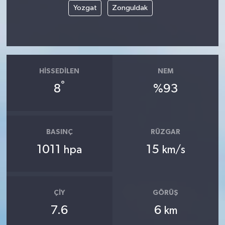
Yozgat
Zonguldak
HISSEDILEN
NEM
°
8
%93
BASINÇ
RÜZGAR
1011
15
hpa
km/s
ÇIY
GÖRÜŞ
7.6
6
km