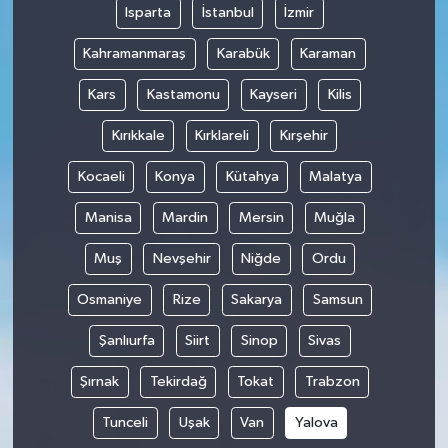
Isparta
İstanbul
İzmir
Kahramanmaraş
Karabük
Karaman
Kars
Kastamonu
Kayseri
Kilis
Kırıkkale
Kırklareli
Kırşehir
Kocaeli
Konya
Kütahya
Malatya
Manisa
Mardin
Mersin
Muğla
Muş
Nevşehir
Niğde
Ordu
Osmaniye
Rize
Sakarya
Samsun
Şanlıurfa
Siirt
Sinop
Sivas
Şırnak
Tekirdağ
Tokat
Trabzon
Tunceli
Uşak
Van
Yalova