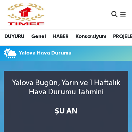
Anasayfa Kutu
Nöbetçi Eczaneler
DUYURU
Genel
HABER
Konsorsiyum
PROJEL
Anasayfa Manşet
Hava Durumu
Canlı Yayın
Namaz Vakitleri
Yalova Hava Durumu
DUYURU
Trafik Durumu
Yalova Bugün, Yarın ve 1 Haftalık
Erasmus
Süper Lig Puan Durumu ve Fikstür
Hava Durumu Tahmini
GALERİ
Tüm Manşetler
ŞU AN
Genel
Son Dakika Haberleri
HABER
Haber Arşivi