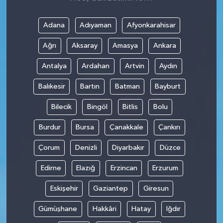
Adana
Adıyaman
Afyonkarahisar
Ağrı
Aksaray
Amasya
Ankara
Antalya
Ardahan
Artvin
Aydın
Balıkesir
Bartın
Batman
Bayburt
Bilecik
Bingöl
Bitlis
Bolu
Burdur
Bursa
Çanakkale
Çankırı
Çorum
Denizli
Diyarbakır
Düzce
Edirne
Elazığ
Erzincan
Erzurum
Eskişehir
Gaziantep
Giresun
Gümüşhane
Hakkâri
Hatay
Iğdır