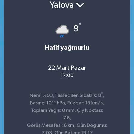
Yalova
Konsorsiyum
°
PROJECTS
9
PROJELER
Hafif yağmurlu
PROJELER İNGİLİZCE
22 Mart Pazar
YEREL MEDYA RAPORU
17:00
°
Nem: %93, Hissedilen Sıcaklık: 8
,
Basınç: 1011 hPa, Rüzgar: 15 km/s,
Toplam Yağış: 0 mm, Çiy Noktası:
7.6,
Görüş Mesafesi: 6 km, Gün Doğumu:
7:03, Gün Batımı: 19:17