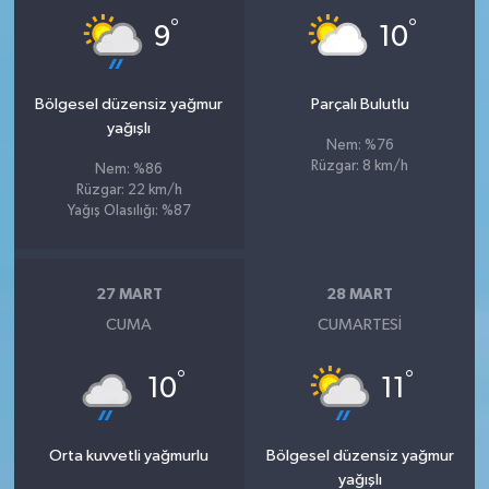
°
°
9
10
Bölgesel düzensiz yağmur
Parçalı Bulutlu
yağışlı
Nem: %76
Rüzgar: 8 km/h
Nem: %86
Rüzgar: 22 km/h
Yağış Olasılığı: %87
27 MART
28 MART
CUMA
CUMARTESI
°
°
10
11
Orta kuvvetli yağmurlu
Bölgesel düzensiz yağmur
yağışlı