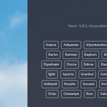
Konsorsiyum
PROJECTS
Nem: %93, Hissedilen 
PROJELER
PROJELER İNGİLİZCE
Adana
Adıyaman
Afyonkarahis
Bartın
Batman
Bayburt
Bi
YEREL MEDYA RAPORU
Diyarbakır
Düzce
Edirne
Elaz
Iğdır
Isparta
İstanbul
İzmi
Kırklareli
Kırşehir
Kocaeli
Ko
Ordu
Osmaniye
Rize
Sak