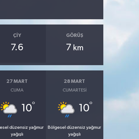
ÇIY
GÖRÜŞ
7.6
7
km
27 MART
28 MART
CUMA
CUMARTESI
°
°
10
10
esel düzensiz yağmur
Bölgesel düzensiz yağmur
yağışlı
yağışlı