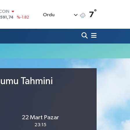
°
TCOIN
7
Ordu
.591,74
%-1.82
LAR
,43620
%0.02
RO
,38690
%0.19
ERLİN
,60380
%0.18
ALTIN
62,09000
%0.19
ST100
.598,00
%0
urumu Tahmini
22 Mart Pazar
23:15