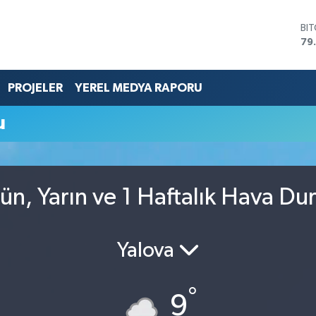
BI
79
DO
45
EU
PROJELER
YEREL MEDYA RAPORU
53
ST
u
61
G.
68
Bİ
14
ün, Yarın ve 1 Haftalık Hava D
Yalova
°
9