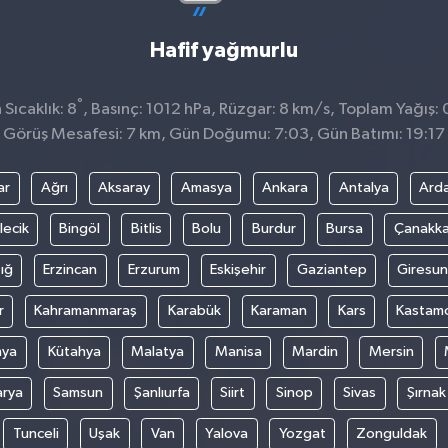
Hafif yağmurlu
°
Sıcaklık: 8
, Basınç: 1012 hPa, Rüzgar: 8 km/s, Toplam Yağış: 
Görüş Mesafesi: 7 km, Gün Doğumu: 7:03, Gün Batımı: 19:17
ar
Ağrı
Aksaray
Amasya
Ankara
Antalya
Ard
lecik
Bingöl
Bitlis
Bolu
Burdur
Bursa
Çanakka
ığ
Erzincan
Erzurum
Eskişehir
Gaziantep
Giresun
r
Kahramanmaraş
Karabük
Karaman
Kars
Kastam
nya
Kütahya
Malatya
Manisa
Mardin
Mersin
arya
Samsun
Şanlıurfa
Siirt
Sinop
Sivas
Şırnak
Tunceli
Uşak
Van
Yalova
Yozgat
Zonguldak