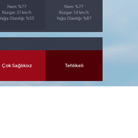
Nem: %77
Nem: %77
Rüzgar: 21 km/h
Rüzgar: 14 km/h
Yağış Olasılığı: %55
Yağış Olasılığı: %87
Çok Sağlıksız
Tehlikeli