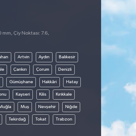
0 mm, Çiy Noktası: 7.6,
ahan
Artvin
Aydın
Balıkesir
le
Çankırı
Çorum
Denizli
Gümüşhane
Hakkâri
Hatay
onu
Kayseri
Kilis
Kırıkkale
Muğla
Muş
Nevşehir
Niğde
Tekirdağ
Tokat
Trabzon