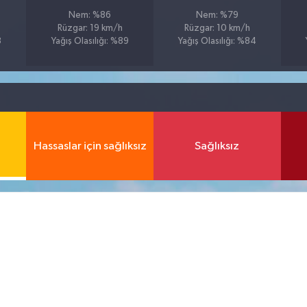
Nem: %86
Nem: %79
Rüzgar: 19 km/h
Rüzgar: 10 km/h
8
Yağış Olasılığı: %89
Yağış Olasılığı: %84
Hassaslar için sağlıksız
Sağlıksız