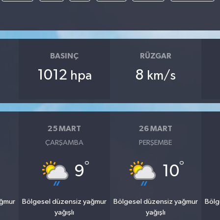
BASINÇ
RÜZGAR
1012
8
hpa
km/s
25 MART
26 MART
ÇARŞAMBA
PERŞEMBE
°
°
9
10
ağmur
Bölgesel düzensiz yağmur
Bölgesel düzensiz yağmur
Bölg
yağışlı
yağışlı