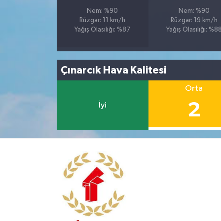
Nem: %90
Nem: %90
Rüzgar: 11 km/h
Rüzgar: 19 km/h
Yağış Olasılığı: %87
Yağış Olasılığı: %8
Çınarcık Hava Kalitesi
Orta
2
İyi