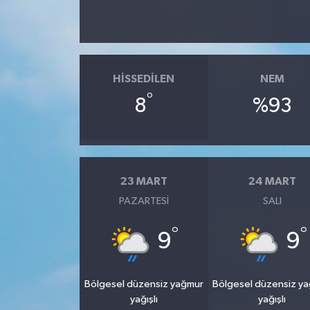
HISSEDILEN
NEM
°
8
%93
23 MART
24 MART
PAZARTESI
SALI
°
°
9
9
Bölgesel düzensiz yağmur
Bölgesel düzensiz y
yağışlı
yağışlı