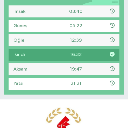
İmsak
03:40
Güneş
05:22
Öğle
12:39
İkindi
16:32
Akşam
19:47
Yatsı
21:21