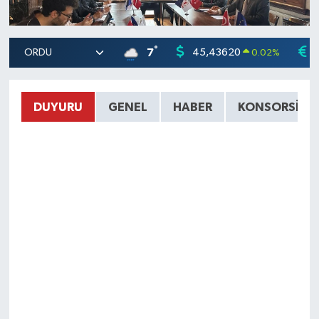
°
7
45,43620
0.02
%
DUYURU
GENEL
HABER
KONSORSIYU