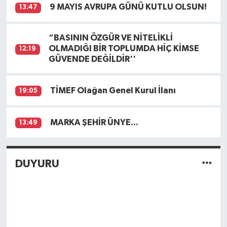
9 MAYIS AVRUPA GÜNÜ KUTLU OLSUN!
13:47
“BASININ ÖZGÜR VE NİTELİKLİ
OLMADIĞI BİR TOPLUMDA HİÇ KİMSE
12:19
GÜVENDE DEĞİLDİR''
TİMEF Olağan Genel Kurul İlanı
19:05
MARKA ŞEHİR ÜNYE…
13:49
DUYURU