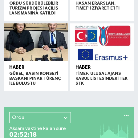
ORDU SÜRDÜRÜLEBİLİR
HASAN ERARSLAN,
TURİZM PROJESİ AÇILIŞ
TİMEF’İ ZİYARET ETTİ
LANSMANINA KATILDI
HABER
HABER
GÜREL, BASIN KONSEYİ
TİMEF; ULUSAL AJANS
BAŞKANI PINAR TÜRENÇ
KABUL LİSTESİNDEKİ TEK
İLE BULUŞTU
STK
Ordu
Akşam vaktine kalan süre
02:52:17