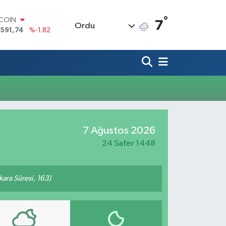
°
TCOIN
7
Ordu
.591,74
%-1.82
LAR
,43620
%0.02
RO
,38690
%0.19
ERLİN
,60380
%0.18
ALTIN
62,09000
%0.19
ST100
7 Ağustos 2026
.598,00
%0
24 Safer 1448
akara Sûresi, 163)