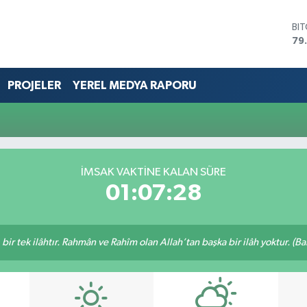
BI
79
DO
45
EU
PROJELER
YEREL MEDYA RAPORU
53
ST
61
G.
68
Bİ
İMSAK VAKTİNE KALAN SÜRE
14
01:07:28
, bir tek ilâhtır. Rahmân ve Rahîm olan Allah’tan başka bir ilâh yoktur. (B