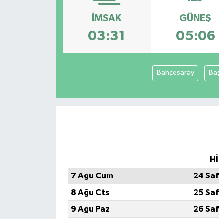
Konsorsiyum
İMSAK
GÜNEŞ
03:31
05:06
PROJECTS
PROJELER
Bahçesaray
Ba
PROJELER İNGİLİZCE
YEREL MEDYA RAPORU
Hİ
7 Ağu Cum
24 Saf
8 Ağu Cts
25 Saf
9 Ağu Paz
26 Saf