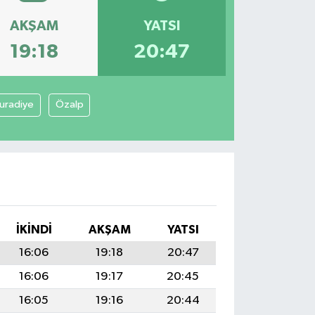
AKŞAM
YATSI
19:18
20:47
uradiye
Özalp
İKINDI
AKŞAM
YATSI
16:06
19:18
20:47
16:06
19:17
20:45
16:05
19:16
20:44