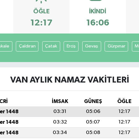
ÖĞLE
İKINDI
12:17
16:06
şkale
Çaldıran
Çatak
Erciş
Gevaş
Gürpınar
M
VAN AYLIK NAMAZ VAKITLERI
CRİ
İMSAK
GÜNEŞ
ÖĞLE
er 1448
03:31
05:06
12:17
er 1448
03:32
05:07
12:17
er 1448
03:34
05:08
12:17