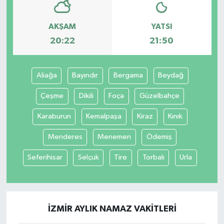
AKŞAM
YATSI
20:22
21:50
Aliağa
Bayındır
Bergama
Beydağ
Çeşme
Dikili
Foça
Güzelbahçe
Karaburun
Kemalpaşa
Kiraz
Kınık
Menderes
Menemen
Ödemiş
Seferihisar
Selçuk
Tire
Torbalı
Urla
İZMIR AYLIK NAMAZ VAKITLERI