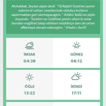
Muhakkak, Şeytan şöyle dedi: "Yâ Rabbi! İzzetine yemin
Konsorsiyum
ederim ki ruhları cesetlerinde oldukça kullarını
saptırmaktan geri durmayacağım." Allâhü Teâlâ ise şöyle
buyurdu: "İzzetim ve Celâlime yemin olsun ki onlar
PROJECTS
benden mağfiret talep ettikleri müddetçe ben de onları
affetmeye devam edeceğim." (Hadis-i Şerif)
PROJELER
PROJELER İNGİLİZCE
İMSAK
GÜNEŞ
YEREL MEDYA RAPORU
04:38
06:12
ÖĞLE
İKINDI
13:22
17:11