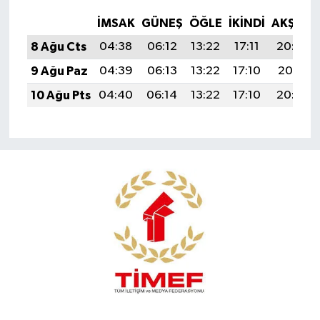
İMSAK
GÜNEŞ
ÖĞLE
İKINDI
AKŞAM
8 Ağu Cts
04:38
06:12
13:22
17:11
20:22
9 Ağu Paz
04:39
06:13
13:22
17:10
20:21
10 Ağu Pts
04:40
06:14
13:22
17:10
20:20