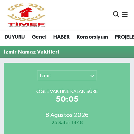
Anasayfa Kutu
Nöbetçi Eczaneler
DUYURU
Genel
HABER
Konsorsiyum
PROJEL
Anasayfa Manşet
Hava Durumu
İzmir Namaz Vakitleri
Canlı Yayın
Namaz Vakitleri
DUYURU
Trafik Durumu
İzmir
Erasmus
Süper Lig Puan Durumu ve Fikstür
ÖĞLE VAKTİNE KALAN SÜRE
50:05
GALERİ
Tüm Manşetler
Genel
Son Dakika Haberleri
8 Ağustos 2026
25 Safer 1448
HABER
Haber Arşivi