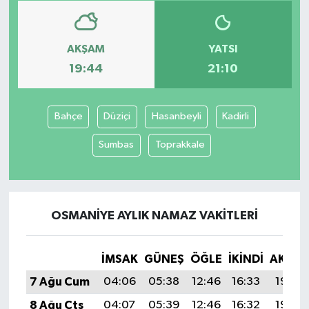
AKŞAM
YATSI
19:44
21:10
Bahçe
Düziçi
Hasanbeyli
Kadirli
Sumbas
Toprakkale
OSMANIYE AYLIK NAMAZ VAKITLERI
İMSAK
GÜNEŞ
ÖĞLE
İKINDI
AKŞA
7 Ağu Cum
04:06
05:38
12:46
16:33
19:44
8 Ağu Cts
04:07
05:39
12:46
16:32
19:43