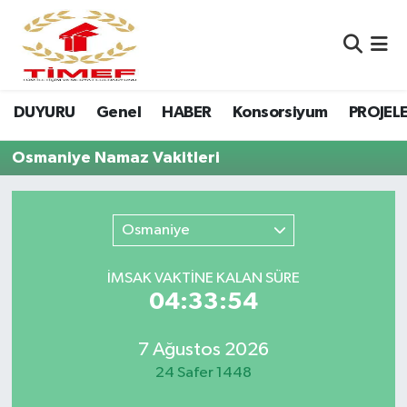
Anasayfa Kutu
Nöbetçi Eczaneler
DUYURU
Genel
HABER
Konsorsiyum
PROJEL
Anasayfa Manşet
Hava Durumu
Osmaniye Namaz Vakitleri
Canlı Yayın
Namaz Vakitleri
DUYURU
Trafik Durumu
Osmaniye
Erasmus
Süper Lig Puan Durumu ve Fikstür
İMSAK VAKTİNE KALAN SÜRE
04:33:54
GALERİ
Tüm Manşetler
Genel
Son Dakika Haberleri
7 Ağustos 2026
24 Safer 1448
HABER
Haber Arşivi