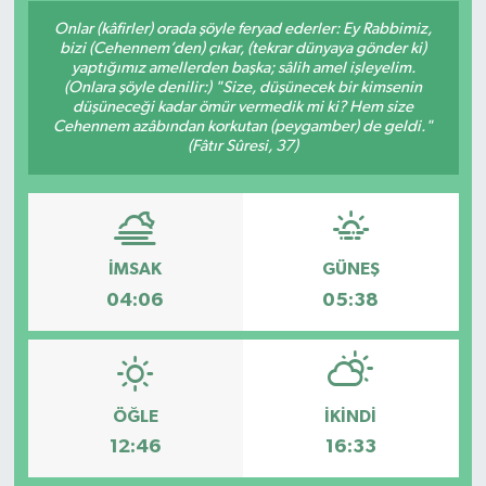
Onlar (kâfirler) orada şöyle feryad ederler: Ey Rabbimiz,
Konsorsiyum
bizi (Cehennem’den) çıkar, (tekrar dünyaya gönder ki)
yaptığımız amellerden başka; sâlih amel işleyelim.
(Onlara şöyle denilir:) "Size, düşünecek bir kimsenin
PROJECTS
düşüneceği kadar ömür vermedik mi ki? Hem size
Cehennem azâbından korkutan (peygamber) de geldi."
(Fâtır Sûresi, 37)
PROJELER
PROJELER İNGİLİZCE
YEREL MEDYA RAPORU
İMSAK
GÜNEŞ
04:06
05:38
ÖĞLE
İKINDI
12:46
16:33