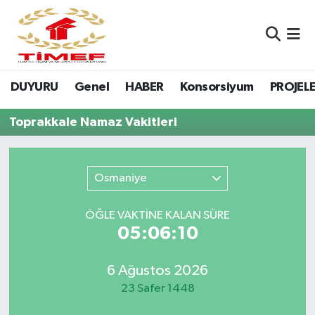
Anasayfa Kutu
Nöbetçi Eczaneler
DUYURU
Genel
HABER
Konsorsiyum
PROJEL
Anasayfa Manşet
Hava Durumu
Toprakkale Namaz Vakitleri
Canlı Yayın
Namaz Vakitleri
DUYURU
Trafik Durumu
Osmaniye
Erasmus
Süper Lig Puan Durumu ve Fikstür
ÖĞLE VAKTİNE KALAN SÜRE
05:06:10
GALERİ
Tüm Manşetler
Genel
Son Dakika Haberleri
6 Ağustos 2026
23 Safer 1448
HABER
Haber Arşivi