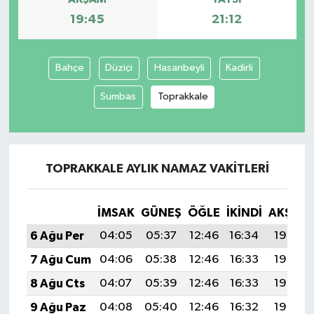
19:45
21:12
Bahçe
Düziçi
Hasanbeyli
Kadirli
Sumbas
Toprakkale
TOPRAKKALE AYLIK NAMAZ VAKITLERI
İMSAK
GÜNEŞ
ÖĞLE
İKINDI
AKŞAM
6 Ağu Per
04:05
05:37
12:46
16:34
19:45
7 Ağu Cum
04:06
05:38
12:46
16:33
19:44
8 Ağu Cts
04:07
05:39
12:46
16:33
19:43
9 Ağu Paz
04:08
05:40
12:46
16:32
19:42