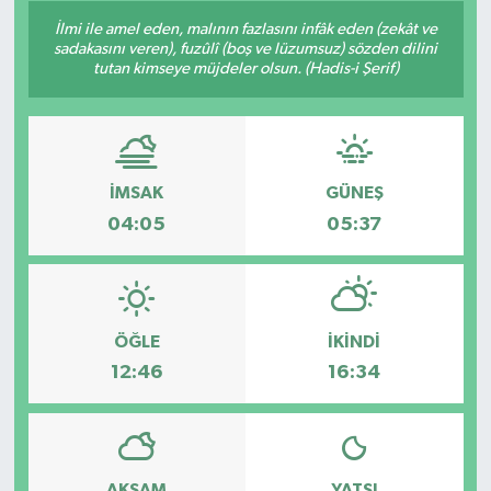
İlmi ile amel eden, malının fazlasını infâk eden (zekât ve
Konsorsiyum
sadakasını veren), fuzûlî (boş ve lüzumsuz) sözden dilini
tutan kimseye müjdeler olsun. (Hadis-i Şerif)
PROJECTS
PROJELER
İMSAK
GÜNEŞ
PROJELER İNGİLİZCE
04:05
05:37
YEREL MEDYA RAPORU
ÖĞLE
İKINDI
12:46
16:34
AKŞAM
YATSI