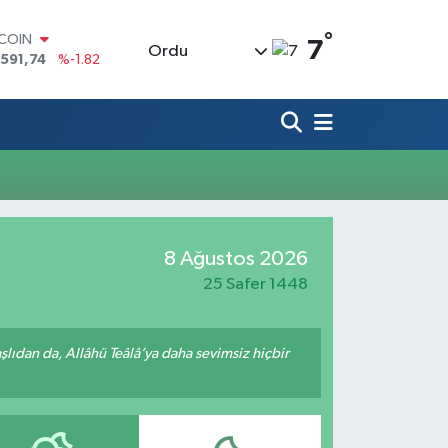
°
TCOIN
7
Ordu
.591,74
%-1.82
LAR
,43620
%0.02
RO
,38690
%0.19
ERLİN
,60380
%0.18
ALTIN
62,09000
%0.19
ST100
8 Ağustos 2026
.598,00
%0
25 Safer 1448
ıdan da, Allâhü Teâlâ’ya daha sevimsiz hiçbir