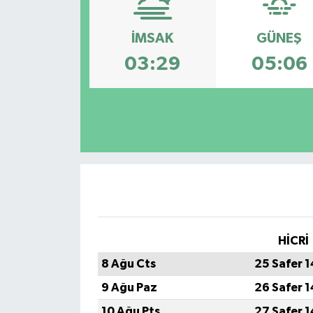
Konsorsiyum
İMSAK
GÜNEŞ
03:29
05:06
PROJECTS
PROJELER
PROJELER İNGİLİZCE
YEREL MEDYA RAPORU
HİCRİ
8 Ağu Cts
25 Safer 
9 Ağu Paz
26 Safer 
10 Ağu Pts
27 Safer 