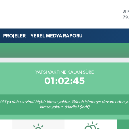
BI
79
DO
45
EU
PROJELER
YEREL MEDYA RAPORU
53
ST
61
G.
68
Bİ
YATSI VAKTİNE KALAN SÜRE
14
01:02:45
lâ’ya daha sevimli hiçbir kimse yoktur. Günah işlemeye devam eden yaşl
kimse yoktur. (Hadis-i Şerif)