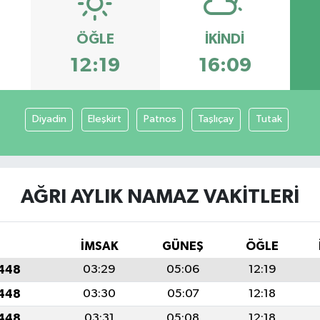
ÖĞLE
İKINDI
12:19
16:09
Diyadin
Eleşkirt
Patnos
Taşlıçay
Tutak
AĞRI AYLIK NAMAZ VAKITLERI
İMSAK
GÜNEŞ
ÖĞLE
1448
03:29
05:06
12:19
1448
03:30
05:07
12:18
1448
03:31
05:08
12:18