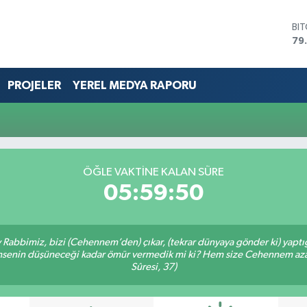
BI
79
DO
45
EU
PROJELER
YEREL MEDYA RAPORU
53
ST
61
G.
68
Bİ
ÖĞLE VAKTİNE KALAN SÜRE
14
05:59:50
Ey Rabbimiz, bizi (Cehennem’den) çıkar, (tekrar dünyaya gönder ki) yapt
 kimsenin düşüneceği kadar ömür vermedik mi ki? Hem size Cehennem azâ
Sûresi, 37)