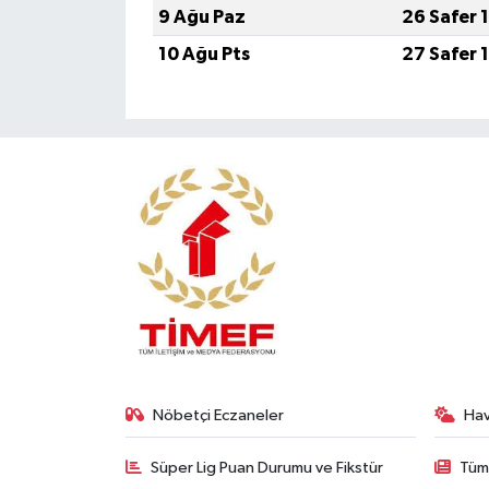
9 Ağu Paz
26 Safer 
10 Ağu Pts
27 Safer 
Nöbetçi Eczaneler
Ha
Süper Lig Puan Durumu ve Fikstür
Tüm