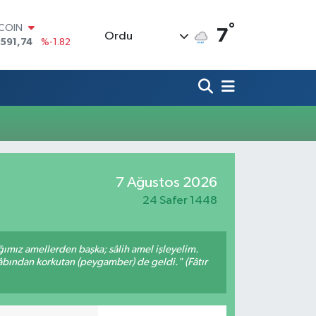
°
TCOIN
7
Ordu
.591,74
%-1.82
LAR
,43620
%0.02
RO
,38690
%0.19
ERLİN
,60380
%0.18
ALTIN
62,09000
%0.19
ST100
7 Ağustos 2026
.598,00
%0
24 Safer 1448
ığımız amellerden başka; sâlih amel işleyelim.
bından korkutan (peygamber) de geldi." (Fâtır