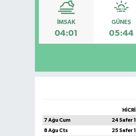
Konsorsiyum
İMSAK
GÜNEŞ
PROJECTS
04:01
05:44
PROJELER
PROJELER İNGİLİZCE
YEREL MEDYA RAPORU
HİCRİ
7 Ağu Cum
24 Safer 
8 Ağu Cts
25 Safer 