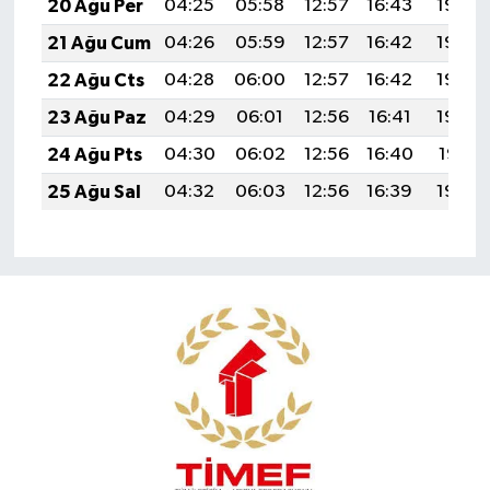
20 Ağu Per
04:25
05:58
12:57
16:43
19:46
21 Ağu Cum
04:26
05:59
12:57
16:42
19:45
22 Ağu Cts
04:28
06:00
12:57
16:42
19:44
23 Ağu Paz
04:29
06:01
12:56
16:41
19:42
24 Ağu Pts
04:30
06:02
12:56
16:40
19:41
25 Ağu Sal
04:32
06:03
12:56
16:39
19:39