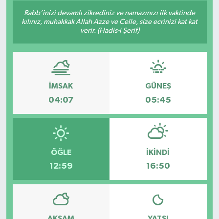
Rabb’inizi devamlı zikrediniz ve namazınızı ilk vaktinde
Konsorsiyum
kılınız, muhakkak Allah Azze ve Celle, size ecrinizi kat kat
verir. (Hadis-i Şerif)
PROJECTS
PROJELER
İMSAK
GÜNEŞ
PROJELER İNGİLİZCE
04:07
05:45
YEREL MEDYA RAPORU
ÖĞLE
İKINDI
12:59
16:50
AKŞAM
YATSI