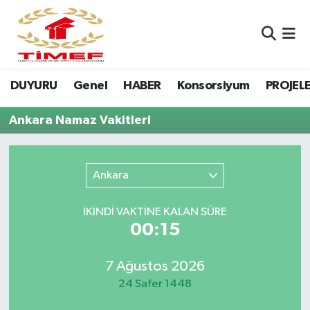
Anasayfa Kutu
Nöbetçi Eczaneler
DUYURU
Genel
HABER
Konsorsiyum
PROJEL
Anasayfa Manşet
Hava Durumu
Ankara Namaz Vakitleri
Canlı Yayın
Namaz Vakitleri
DUYURU
Trafik Durumu
Ankara
Erasmus
Süper Lig Puan Durumu ve Fikstür
İKINDI VAKTİNE KALAN SÜRE
00:15
GALERİ
Tüm Manşetler
Genel
Son Dakika Haberleri
7 Ağustos 2026
24 Safer 1448
HABER
Haber Arşivi