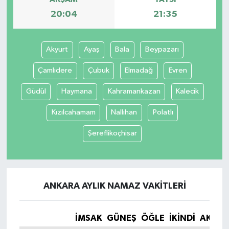
20:04
21:35
Akyurt
Ayaş
Bala
Beypazarı
Çamlıdere
Çubuk
Elmadağ
Evren
Güdül
Haymana
Kahramankazan
Kalecik
Kızılcahamam
Nallıhan
Polatlı
Şereflikoçhisar
ANKARA AYLIK NAMAZ VAKITLERI
İMSAK
GÜNEŞ
ÖĞLE
İKINDI
AKŞA