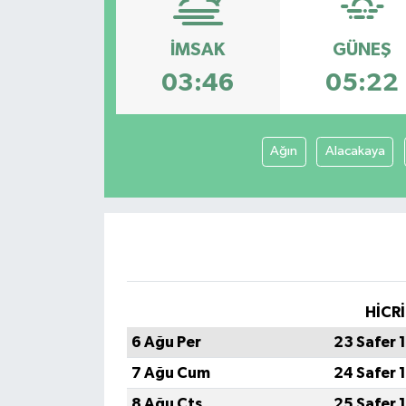
Konsorsiyum
İMSAK
GÜNEŞ
03:46
05:22
PROJECTS
PROJELER
Ağın
Alacakaya
PROJELER İNGİLİZCE
YEREL MEDYA RAPORU
HİCRİ
6 Ağu Per
23 Safer 
7 Ağu Cum
24 Safer 
8 Ağu Cts
25 Safer 