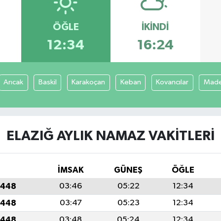
ÖĞLE
İKINDI
12:34
16:24
Arıcak
Baskil
Karakoçan
Keban
Kovancılar
Mad
ELAZIĞ AYLIK NAMAZ VAKITLERI
İMSAK
GÜNEŞ
ÖĞLE
1448
03:46
05:22
12:34
1448
03:47
05:23
12:34
1448
03:48
05:24
12:34