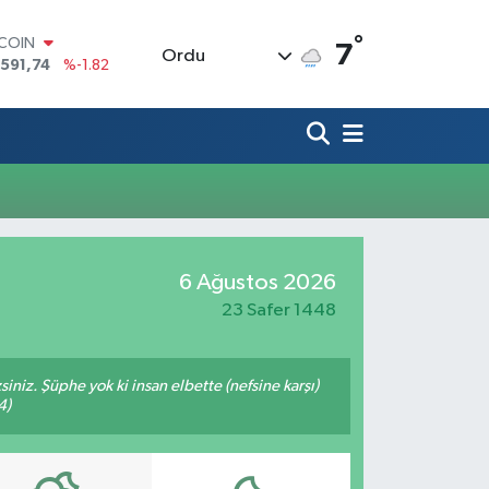
°
TCOIN
7
Ordu
.591,74
%-1.82
LAR
,43620
%0.02
RO
,38690
%0.19
ERLİN
,60380
%0.18
ALTIN
62,09000
%0.19
ST100
6 Ağustos 2026
.598,00
%0
23 Safer 1448
siniz. Şüphe yok ki insan elbette (nefsine karşı)
4)