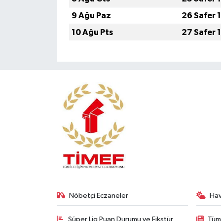
9 Ağu Paz
26 Safer 
10 Ağu Pts
27 Safer 
Nöbetçi Eczaneler
Ha
Süper Lig Puan Durumu ve Fikstür
Tüm