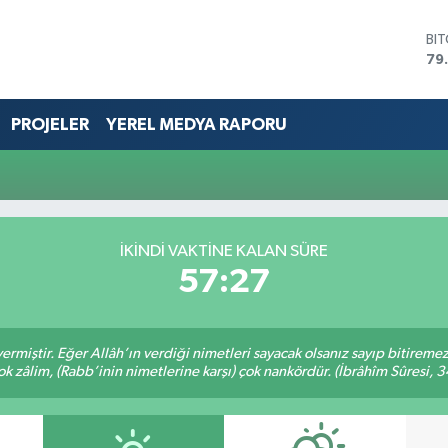
BI
79
DO
45
EU
PROJELER
YEREL MEDYA RAPORU
53
ST
61
G.
68
Bİ
İKINDI VAKTİNE KALAN SÜRE
14
57:27
ermiştir. Eğer Allâh’ın verdiği nimetleri sayacak olsanız sayıp bitiremez
ok zâlim, (Rabb’inin nimetlerine karşı) çok nankördür. (İbrâhîm Sûresi, 3