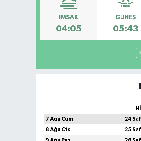
Konsorsiyum
İMSAK
GÜNEŞ
04:05
05:43
PROJECTS
PROJELER
B
PROJELER İNGİLİZCE
YEREL MEDYA RAPORU
H
7 Ağu Cum
24 Sa
8 Ağu Cts
25 Sa
9 Ağu Paz
26 Sa