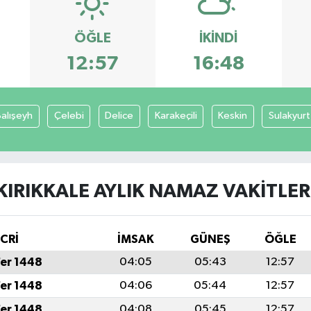
ÖĞLE
İKINDI
12:57
16:48
alışeyh
Çelebi
Delice
Karakeçili
Keskin
Sulakyurt
KIRIKKALE AYLIK NAMAZ VAKITLER
İCRİ
İMSAK
GÜNEŞ
ÖĞLE
fer 1448
04:05
05:43
12:57
fer 1448
04:06
05:44
12:57
fer 1448
04:08
05:45
12:57