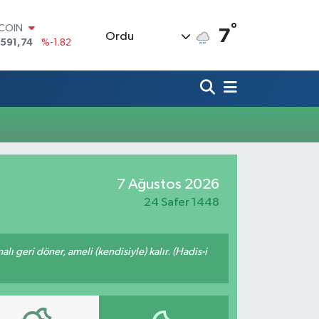
°
TCOIN
7
Ordu
.591,74
%-1.82
LAR
,43620
%0.02
RO
,38690
%0.19
ERLİN
,60380
%0.18
ALTIN
62,09000
%0.19
ST100
7 Ağustos 2026
.598,00
%0
24 Safer 1448
malı geri döner, ameli (kendisiyle) kalır. (Hadis-i