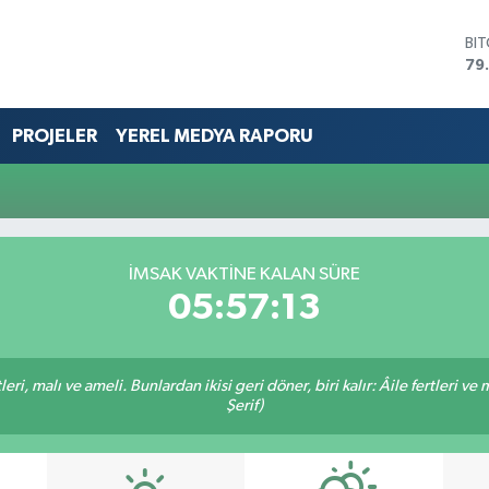
BI
79
DO
45
EU
PROJELER
YEREL MEDYA RAPORU
53
ST
61
G.
68
Bİ
İMSAK VAKTİNE KALAN SÜRE
14
05:57:13
ri, malı ve ameli. Bunlardan ikisi geri döner, biri kalır: Âile fertleri ve 
Şerif)