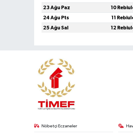
23 Ağu Paz
10 Rebiu
24 Ağu Pts
11 Rebiu
25 Ağu Sal
12 Rebiu
Nöbetçi Eczaneler
Ha