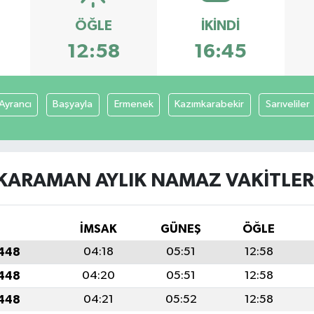
ÖĞLE
İKINDI
12:58
16:45
Ayrancı
Başyayla
Ermenek
Kazımkarabekir
Sarıveliler
KARAMAN AYLIK NAMAZ VAKITLER
İMSAK
GÜNEŞ
ÖĞLE
1448
04:18
05:51
12:58
1448
04:20
05:51
12:58
1448
04:21
05:52
12:58