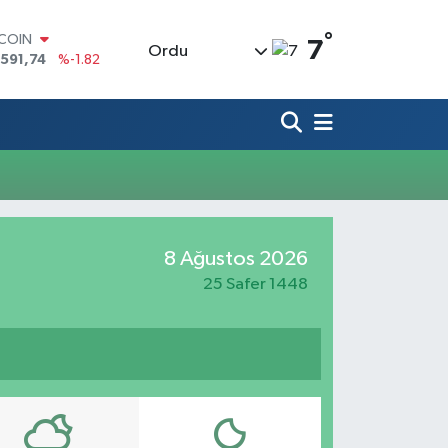
°
TCOIN
7
Ordu
.591,74
%-1.82
LAR
,43620
%0.02
RO
,38690
%0.19
ERLİN
,60380
%0.18
ALTIN
62,09000
%0.19
ST100
8 Ağustos 2026
.598,00
%0
25 Safer 1448