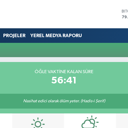
BI
79
DO
45
EU
PROJELER
YEREL MEDYA RAPORU
53
ST
61
G.
68
Bİ
ÖĞLE VAKTİNE KALAN SÜRE
14
56:41
Nasihat edici olarak ölüm yeter. (Hadis-i Şerif)