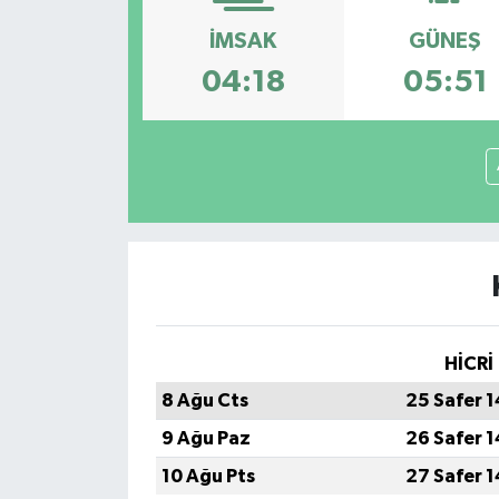
Konsorsiyum
İMSAK
GÜNEŞ
04:18
05:51
PROJECTS
PROJELER
PROJELER İNGİLİZCE
YEREL MEDYA RAPORU
HİCRİ
8 Ağu Cts
25 Safer 
9 Ağu Paz
26 Safer 
10 Ağu Pts
27 Safer 