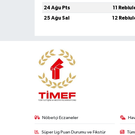
24 Ağu Pts
11 Rebiul
25 Ağu Sal
12 Rebiul
Nöbetçi Eczaneler
Ha
Süper Lig Puan Durumu ve Fikstür
Tüm