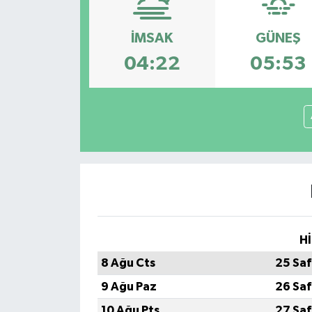
Konsorsiyum
İMSAK
GÜNEŞ
04:22
05:53
PROJECTS
PROJELER
PROJELER İNGİLİZCE
YEREL MEDYA RAPORU
Hİ
8 Ağu Cts
25 Saf
9 Ağu Paz
26 Saf
10 Ağu Pts
27 Saf