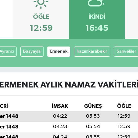
ÖĞLE
İKINDI
12:59
16:45
Ayrancı
Başyayla
Ermenek
Kazımkarabekir
Sarıveliler
ERMENEK AYLIK NAMAZ VAKITLER
CRİ
İMSAK
GÜNEŞ
ÖĞLE
er 1448
04:22
05:53
12:59
er 1448
04:23
05:54
12:59
er 1448
04:24
05:55
12:59