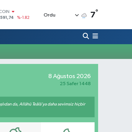
°
TCOIN
7
Ordu
.591,74
%-1.82
LAR
,43620
%0.02
RO
,38690
%0.19
ERLİN
,60380
%0.18
ALTIN
62,09000
%0.19
ST100
8 Ağustos 2026
.598,00
%0
25 Safer 1448
ıdan da, Allâhü Teâlâ’ya daha sevimsiz hiçbir