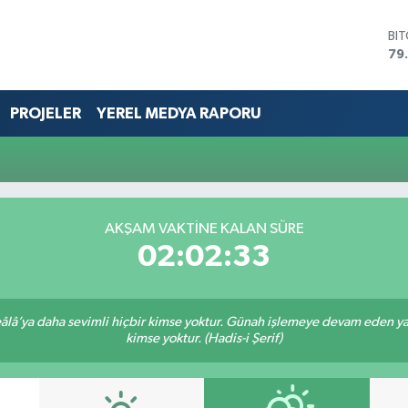
BI
79
DO
45
EU
PROJELER
YEREL MEDYA RAPORU
53
ST
61
G.
68
Bİ
AKŞAM VAKTİNE KALAN SÜRE
14
02:02:33
lâ’ya daha sevimli hiçbir kimse yoktur. Günah işlemeye devam eden yaşl
kimse yoktur. (Hadis-i Şerif)