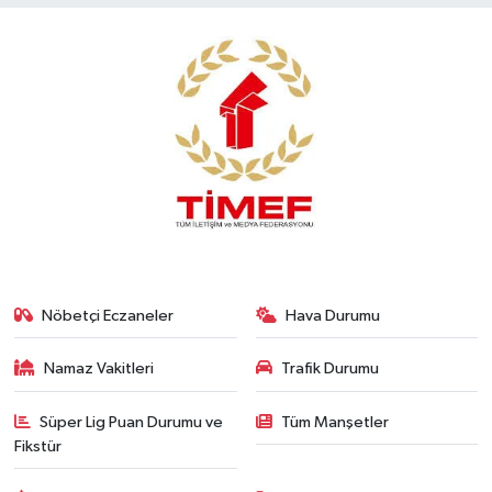
Konsorsiyum
PROJECTS
PROJELER
PROJELER İNGİLİZCE
YEREL MEDYA RAPORU
Nöbetçi Eczaneler
Hava Durumu
Namaz Vakitleri
Trafik Durumu
Süper Lig Puan Durumu ve
Tüm Manşetler
Fikstür