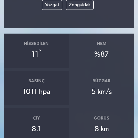
Yozgat
Zonguldak
HISSEDILEN
NEM
°
11
%87
BASINÇ
RÜZGAR
1011
5
hpa
km/s
ÇIY
GÖRÜŞ
8.1
8
km