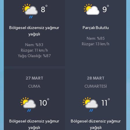
°
°
8
9
Bölgesel düzensiz yağmur
Parçalı Bulutlu
yağışlı
Nem: %85
Rüzgar: 13 km/h
Nem: %93
Rüzgar: 11 km/h
Yağış Olasılığı: %87
27 MART
28 MART
CUMA
CUMARTESI
°
°
10
11
Bölgesel düzensiz yağmur
Bölgesel düzensiz yağmur
yağışlı
yağışlı