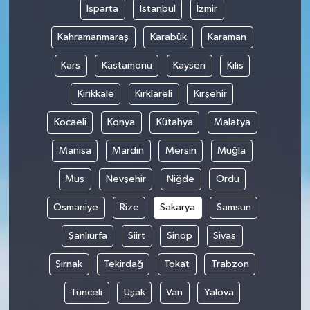
Isparta
İstanbul
İzmir
Kahramanmaraş
Karabük
Karaman
Kars
Kastamonu
Kayseri
Kilis
Kırıkkale
Kırklareli
Kırşehir
Kocaeli
Konya
Kütahya
Malatya
Manisa
Mardin
Mersin
Muğla
Muş
Nevşehir
Niğde
Ordu
Osmaniye
Rize
Sakarya
Samsun
Şanlıurfa
Siirt
Sinop
Sivas
Şırnak
Tekirdağ
Tokat
Trabzon
Tunceli
Uşak
Van
Yalova