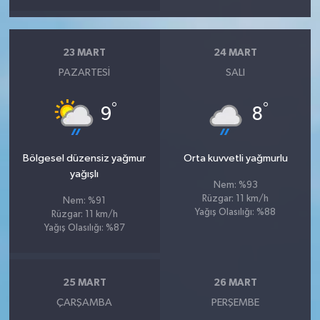
23 MART
24 MART
PAZARTESI
SALI
°
°
9
8
Bölgesel düzensiz yağmur
Orta kuvvetli yağmurlu
yağışlı
Nem: %93
Rüzgar: 11 km/h
Nem: %91
Yağış Olasılığı: %88
Rüzgar: 11 km/h
Yağış Olasılığı: %87
25 MART
26 MART
ÇARŞAMBA
PERŞEMBE