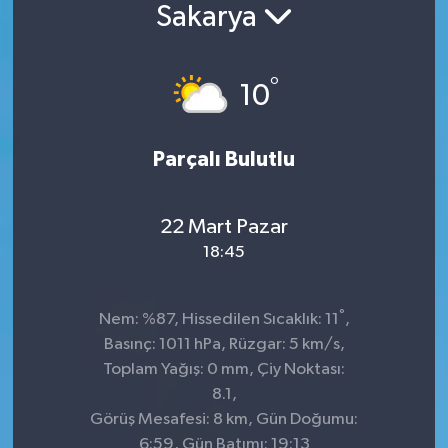
Sakarya
Konsorsiyum
°
PROJECTS
10
PROJELER
Parçalı Bulutlu
PROJELER İNGİLİZCE
22 Mart Pazar
YEREL MEDYA RAPORU
18:45
°
Nem: %87, Hissedilen Sıcaklık: 11
,
Basınç: 1011 hPa, Rüzgar: 5 km/s,
Toplam Yağış: 0 mm, Çiy Noktası:
8.1,
Görüş Mesafesi: 8 km, Gün Doğumu:
6:59, Gün Batımı: 19:13