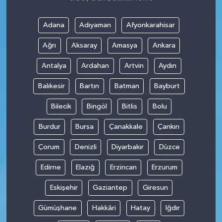
Adana
Adıyaman
Afyonkarahisar
Ağrı
Aksaray
Amasya
Ankara
Antalya
Ardahan
Artvin
Aydın
Balıkesir
Bartın
Batman
Bayburt
Bilecik
Bingöl
Bitlis
Bolu
Burdur
Bursa
Çanakkale
Çankırı
Çorum
Denizli
Diyarbakır
Düzce
Edirne
Elazığ
Erzincan
Erzurum
Eskişehir
Gaziantep
Giresun
Gümüşhane
Hakkâri
Hatay
Iğdır