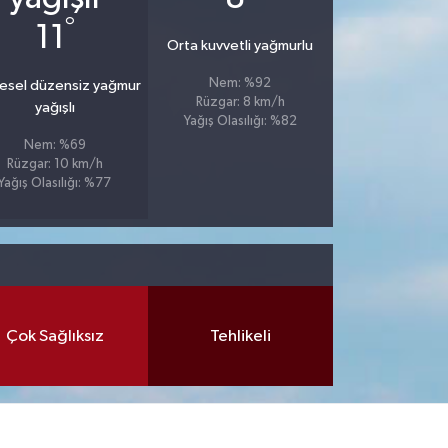
°
11
Orta kuvvetli yağmurlu
Nem: %92
esel düzensiz yağmur
Rüzgar: 8 km/h
yağışlı
Yağış Olasılığı: %82
Nem: %69
Rüzgar: 10 km/h
Yağış Olasılığı: %77
Çok Sağlıksız
Tehlikeli