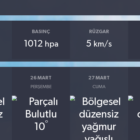
BASINÇ
RÜZGAR
1012
5
hpa
km/s
26 MART
27 MART
PERŞEMBE
CUMA
°
10