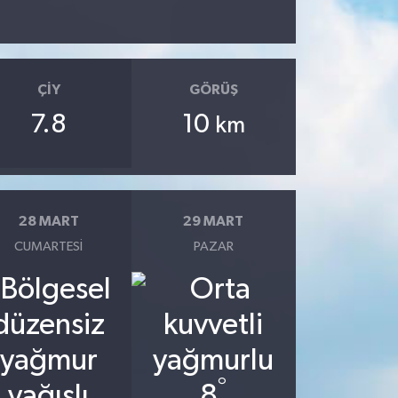
ÇIY
GÖRÜŞ
7.8
10
km
28 MART
29 MART
CUMARTESI
PAZAR
°
8