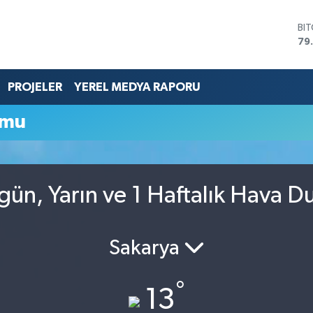
BI
79
DO
45
EU
PROJELER
YEREL MEDYA RAPORU
53
ST
umu
61
G.
68
Bİ
14
ün, Yarın ve 1 Haftalık Hava 
Sakarya
°
13