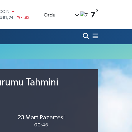
°
TCOIN
7
Ordu
.591,74
%-1.82
LAR
,43620
%0.02
RO
,38690
%0.19
ERLİN
,60380
%0.18
ALTIN
62,09000
%0.19
ST100
.598,00
%0
Durumu Tahmini
23 Mart Pazartesi
00:45