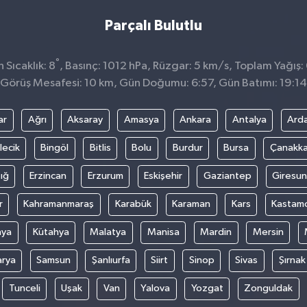
Parçalı Bulutlu
°
Sıcaklık: 8
, Basınç: 1012 hPa, Rüzgar: 5 km/s, Toplam Yağış:
Görüş Mesafesi: 10 km, Gün Doğumu: 6:57, Gün Batımı: 19:14
ar
Ağrı
Aksaray
Amasya
Ankara
Antalya
Ard
lecik
Bingöl
Bitlis
Bolu
Burdur
Bursa
Çanakka
ığ
Erzincan
Erzurum
Eskişehir
Gaziantep
Giresun
r
Kahramanmaraş
Karabük
Karaman
Kars
Kastam
nya
Kütahya
Malatya
Manisa
Mardin
Mersin
arya
Samsun
Şanlıurfa
Siirt
Sinop
Sivas
Şırnak
Tunceli
Uşak
Van
Yalova
Yozgat
Zonguldak