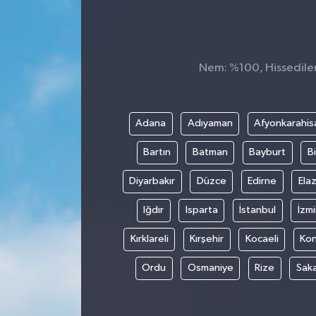
Konsorsiyum
PROJECTS
Nem: %100, Hissedilen 
PROJELER
Adana
Adıyaman
Afyonkarahis
PROJELER İNGİLİZCE
Bartın
Batman
Bayburt
Bi
YEREL MEDYA RAPORU
Diyarbakır
Düzce
Edirne
Elaz
Iğdır
Isparta
İstanbul
İzmi
Kırklareli
Kırşehir
Kocaeli
Ko
Ordu
Osmaniye
Rize
Sak