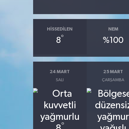
HISSEDILEN
NEM
°
8
%100
24 MART
25 MART
SALI
ÇARŞAMBA
°
8