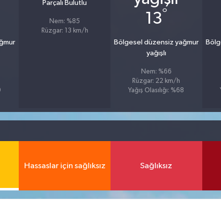
Parçalı Bulutlu
°
13
Nem: %85
Rüzgar: 13 km/h
ağmur
Bölgesel düzensiz yağmur
Bölg
yağışlı
Nem: %66
Rüzgar: 22 km/h
9
Yağış Olasılığı: %68
Hassaslar için sağlıksız
Sağlıksız