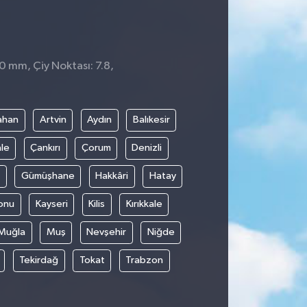
 0 mm, Çiy Noktası: 7.8,
ahan
Artvin
Aydın
Balıkesir
le
Çankırı
Çorum
Denizli
Gümüşhane
Hakkâri
Hatay
onu
Kayseri
Kilis
Kırıkkale
Muğla
Muş
Nevşehir
Niğde
Tekirdağ
Tokat
Trabzon