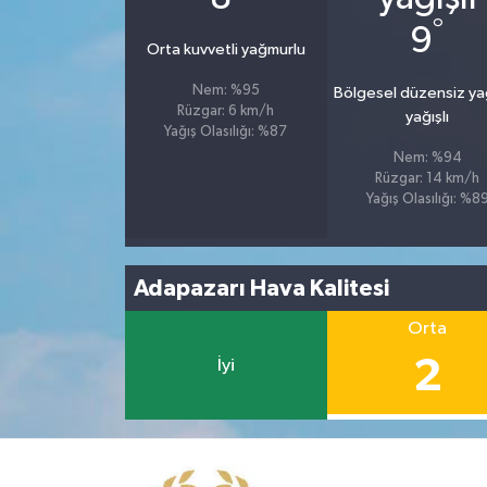
°
9
Orta kuvvetli yağmurlu
Nem: %95
Bölgesel düzensiz y
Rüzgar: 6 km/h
yağışlı
Yağış Olasılığı: %87
Nem: %94
Rüzgar: 14 km/h
Yağış Olasılığı: %8
Adapazarı Hava Kalitesi
Orta
2
İyi