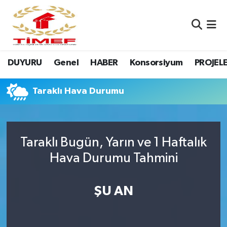
Anasayfa Kutu
Nöbetçi Eczaneler
DUYURU
Genel
HABER
Konsorsiyum
PROJEL
Anasayfa Manşet
Hava Durumu
Canlı Yayın
Namaz Vakitleri
Taraklı Hava Durumu
DUYURU
Trafik Durumu
Taraklı Bugün, Yarın ve 1 Haftalık
Erasmus
Süper Lig Puan Durumu ve Fikstür
Hava Durumu Tahmini
GALERİ
Tüm Manşetler
ŞU AN
Genel
Son Dakika Haberleri
HABER
Haber Arşivi