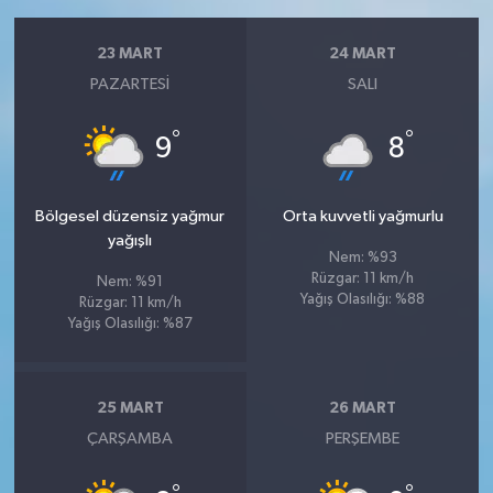
23 MART
24 MART
PAZARTESI
SALI
°
°
9
8
Bölgesel düzensiz yağmur
Orta kuvvetli yağmurlu
yağışlı
Nem: %93
Rüzgar: 11 km/h
Nem: %91
Yağış Olasılığı: %88
Rüzgar: 11 km/h
Yağış Olasılığı: %87
25 MART
26 MART
ÇARŞAMBA
PERŞEMBE