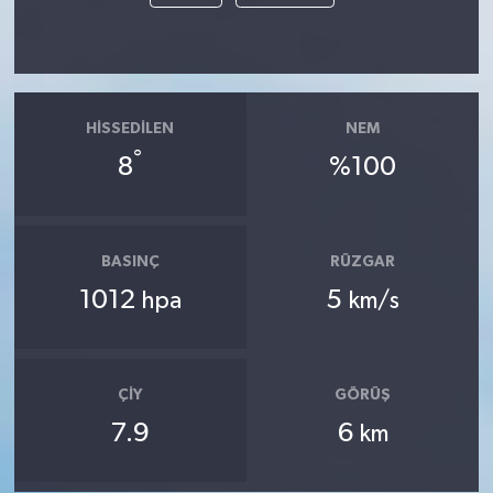
HISSEDILEN
NEM
°
8
%100
BASINÇ
RÜZGAR
1012
5
hpa
km/s
ÇIY
GÖRÜŞ
7.9
6
km