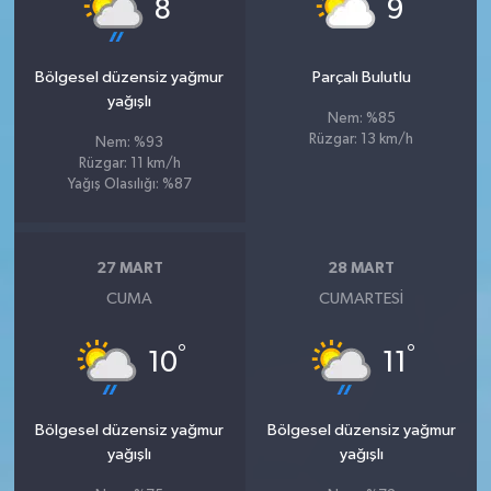
°
°
8
9
Bölgesel düzensiz yağmur
Parçalı Bulutlu
yağışlı
Nem: %85
Rüzgar: 13 km/h
Nem: %93
Rüzgar: 11 km/h
Yağış Olasılığı: %87
27 MART
28 MART
CUMA
CUMARTESI
°
°
10
11
Bölgesel düzensiz yağmur
Bölgesel düzensiz yağmur
yağışlı
yağışlı