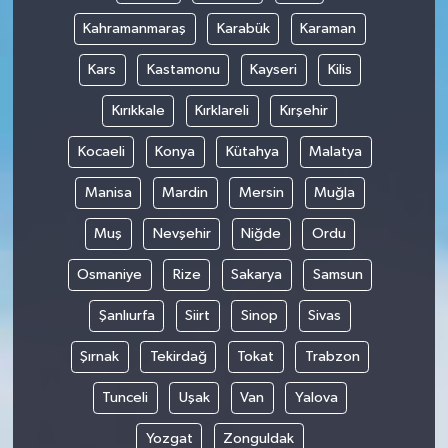
Kahramanmaraş
Karabük
Karaman
Kars
Kastamonu
Kayseri
Kilis
Kırıkkale
Kırklareli
Kırşehir
Kocaeli
Konya
Kütahya
Malatya
Manisa
Mardin
Mersin
Muğla
Muş
Nevşehir
Niğde
Ordu
Osmaniye
Rize
Sakarya
Samsun
Şanlıurfa
Siirt
Sinop
Sivas
Şırnak
Tekirdağ
Tokat
Trabzon
Tunceli
Uşak
Van
Yalova
Yozgat
Zonguldak