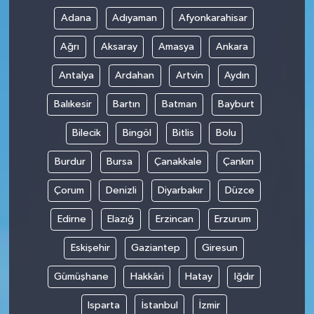
Adana
Adıyaman
Afyonkarahisar
Ağrı
Aksaray
Amasya
Ankara
Antalya
Ardahan
Artvin
Aydın
Balıkesir
Bartın
Batman
Bayburt
Bilecik
Bingöl
Bitlis
Bolu
Burdur
Bursa
Çanakkale
Çankırı
Çorum
Denizli
Diyarbakır
Düzce
Edirne
Elazığ
Erzincan
Erzurum
Eskişehir
Gaziantep
Giresun
Gümüşhane
Hakkâri
Hatay
Iğdır
Isparta
İstanbul
İzmir