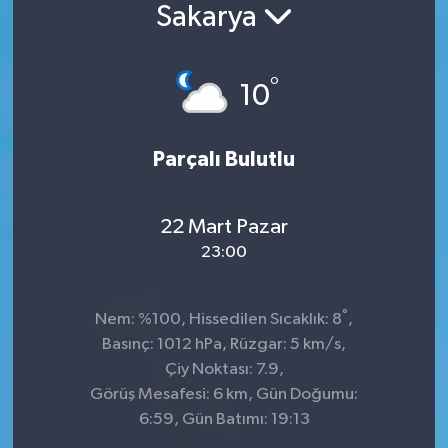
Sakarya
Konsorsiyum
°
PROJECTS
10
PROJELER
Parçalı Bulutlu
PROJELER İNGİLİZCE
22 Mart Pazar
YEREL MEDYA RAPORU
23:00
°
Nem: %100, Hissedilen Sıcaklık: 8
,
Basınç: 1012 hPa, Rüzgar: 5 km/s,
Çiy Noktası: 7.9,
Görüş Mesafesi: 6 km, Gün Doğumu:
6:59, Gün Batımı: 19:13