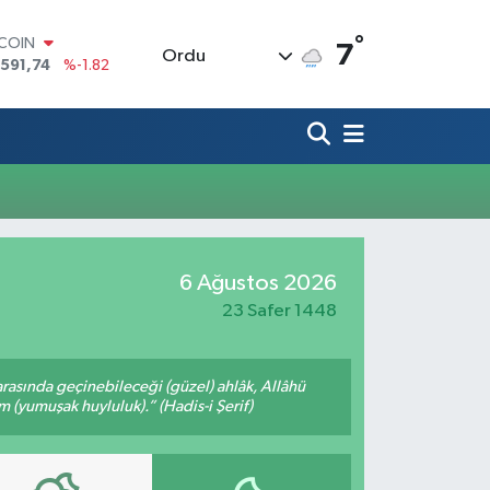
°
TCOIN
7
Ordu
.591,74
%-1.82
LAR
,43620
%0.02
RO
,38690
%0.19
ERLİN
,60380
%0.18
ALTIN
62,09000
%0.19
ST100
6 Ağustos 2026
.598,00
%0
23 Safer 1448
arasında geçinebileceği (güzel) ahlâk, Allâhü
m (yumuşak huyluluk).” (Hadis-i Şerif)