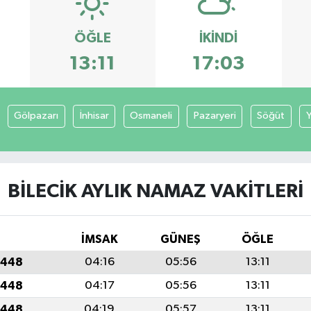
ÖĞLE
İKINDI
13:11
17:03
Gölpazarı
İnhisar
Osmaneli
Pazaryeri
Söğüt
Y
BILECIK AYLIK NAMAZ VAKITLERI
İMSAK
GÜNEŞ
ÖĞLE
1448
04:16
05:56
13:11
1448
04:17
05:56
13:11
1448
04:19
05:57
13:11