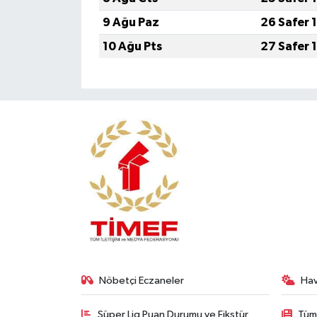
9 Ağu Paz
26 Safer 
10 Ağu Pts
27 Safer 
Nöbetçi Eczaneler
Ha
Süper Lig Puan Durumu ve Fikstür
Tüm