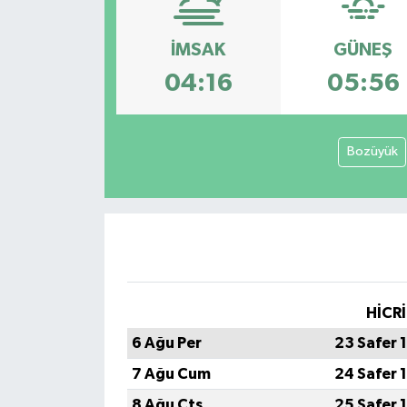
Konsorsiyum
İMSAK
GÜNEŞ
04:16
05:56
PROJECTS
PROJELER
Bozüyük
PROJELER İNGİLİZCE
YEREL MEDYA RAPORU
HİCRİ
6 Ağu Per
23 Safer 
7 Ağu Cum
24 Safer 
8 Ağu Cts
25 Safer 