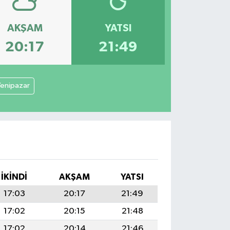
AKŞAM
YATSI
20:17
21:49
enipazar
İKINDI
AKŞAM
YATSI
17:03
20:17
21:49
17:02
20:15
21:48
17:02
20:14
21:46