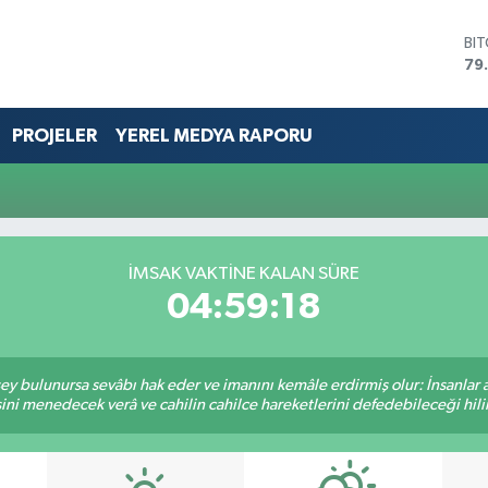
BI
79
DO
45
EU
PROJELER
YEREL MEDYA RAPORU
53
ST
61
G.
68
Bİ
İMSAK VAKTİNE KALAN SÜRE
14
04:59:18
 şey bulunursa sevâbı hak eder ve imanını kemâle erdirmiş olur: İnsanlar 
ini menedecek verâ ve cahilin cahilce hareketlerini defedebileceği hili