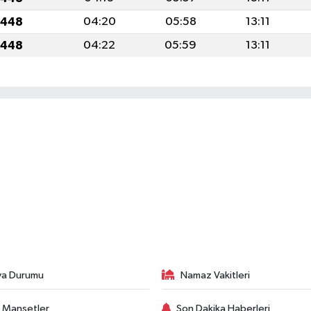
1448
04:20
05:58
13:11
1448
04:22
05:59
13:11
va Durumu
Namaz Vakitleri
 Manşetler
Son Dakika Haberleri