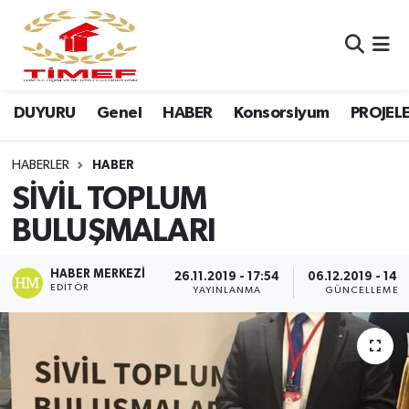
Anasayfa Kutu
Nöbetçi Eczaneler
DUYURU
Genel
HABER
Konsorsiyum
PROJEL
Anasayfa Manşet
Hava Durumu
Canlı Yayın
Namaz Vakitleri
HABERLER
HABER
SİVİL TOPLUM
DUYURU
Trafik Durumu
BULUŞMALARI
Erasmus
Süper Lig Puan Durumu ve Fikstür
HABER MERKEZI
26.11.2019 - 17:54
06.12.2019 - 14:
EDITÖR
YAYINLANMA
GÜNCELLEME
GALERİ
Tüm Manşetler
Genel
Son Dakika Haberleri
HABER
Haber Arşivi