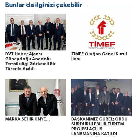
Bunlar da ilginizi çekebilir
DVT Haber Ajansı
TİMEF Olağan Genel Kurul
Güneydoğu Anadolu
İlanı
Temsilciliği Görkemli Bir
Törenle Açıldı
MARKA ŞEHİR ÜNYE…
BAŞKANIMIZ GÜREL; ORDU
SÜRDÜRÜLEBİLİR TURİZM
PROJESİ AÇILIŞ
LANSMANINA KATILDI