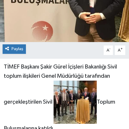
Konsorsiyum
PROJECTS
PROJELER
Paylaş
-
+
A
A
PROJELER İNGİLİZCE
TİMEF Başkanı Şakir Gürel İçişleri Bakanlığı Sivil
YEREL MEDYA RAPORU
toplum ilişkileri Genel Müdürlüğü tarafından
gerçekleştirilen Sivil
Toplum
Buluşmalarına katıldı.