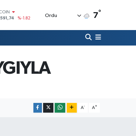
°
TCOIN
7
Ordu
.591,74
%-1.82
LAR
,43620
%0.02
RO
,38690
%0.19
ERLİN
,60380
%0.18
ALTIN
YGIYLA
62,09000
%0.19
ST100
.598,00
%0
-
+
A
A