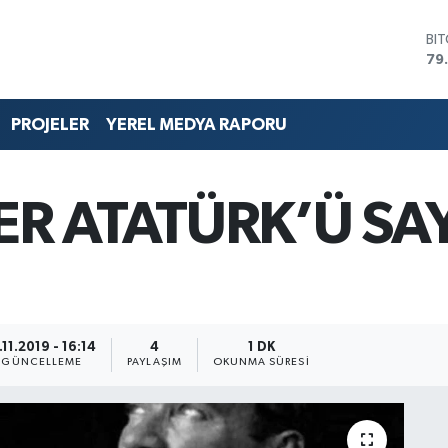
BI
79
DO
45
EU
PROJELER
YEREL MEDYA RAPORU
53
ST
61
G.
R ATATÜRK’Ü SA
68
Bİ
14
.11.2019 - 16:14
4
1 DK
GÜNCELLEME
PAYLAŞIM
OKUNMA SÜRESI