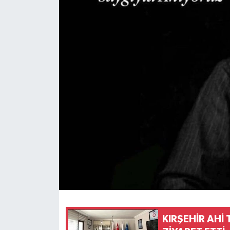
Konsorsiyum
PROJECTS
PROJELER
PROJELER İNGİLİZCE
YEREL MEDYA RAPORU
KIRŞEHİR AHİ