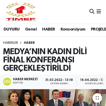
Anasayfa Kutu
Nöbetçi Eczaneler
DUYURU
Genel
HABER
Konsorsiyum
PROJEL
Anasayfa Manşet
Hava Durumu
Canlı Yayın
Namaz Vakitleri
HABERLER
HABER
MEDYA’NIN KADIN DİLİ
DUYURU
Trafik Durumu
FİNAL KONFERANSI
GERÇEKLEŞTİRİLDİ
Erasmus
Süper Lig Puan Durumu ve Fikstür
GALERİ
Tüm Manşetler
HABER MERKEZI
31.03.2022 - 13:18
16.04.2022 - 13:
EDITÖR
YAYINLANMA
GÜNCELLEME
Genel
Son Dakika Haberleri
HABER
Haber Arşivi