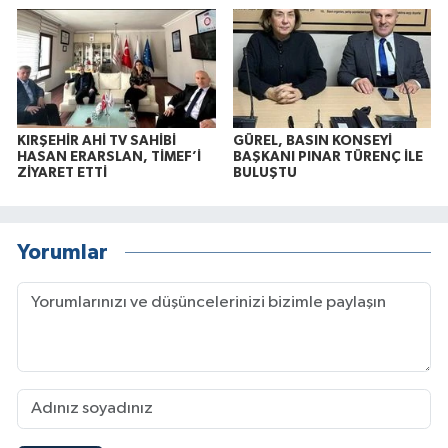
KIRŞEHİR AHİ TV SAHİBİ
GÜREL, BASIN KONSEYİ
HASAN ERARSLAN, TİMEF’İ
BAŞKANI PINAR TÜRENÇ İLE
ZİYARET ETTİ
BULUŞTU
Yorumlar