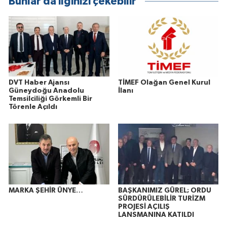
Bunlar da ilginizi çekebilir
DVT Haber Ajansı
TİMEF Olağan Genel Kurul
Güneydoğu Anadolu
İlanı
Temsilciliği Görkemli Bir
Törenle Açıldı
MARKA ŞEHİR ÜNYE…
BAŞKANIMIZ GÜREL; ORDU
SÜRDÜRÜLEBİLİR TURİZM
PROJESİ AÇILIŞ
LANSMANINA KATILDI