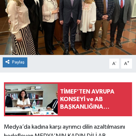
Konsorsiyum
PROJECTS
PROJELER
PROJELER İNGİLİZCE
Paylaş
-
+
A
A
YEREL MEDYA RAPORU
TİMEF’TEN AVRUPA
KONSEYİ ve AB
BAŞKANLIĞINA
ÇALIŞMA ZİYARETİ…
Medya’da kadına karşı ayrımcı dilin azaltılmasını