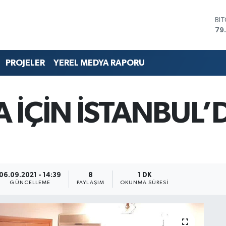
BI
79
DO
45
EU
PROJELER
YEREL MEDYA RAPORU
53
ST
61
G.
 İÇİN İSTANBUL
68
Bİ
14
06.09.2021 - 14:39
8
1 DK
GÜNCELLEME
PAYLAŞIM
OKUNMA SÜRESI