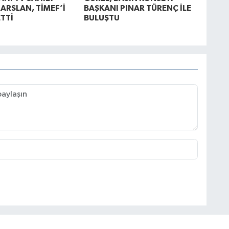
ARSLAN, TİMEF’İ
BAŞKANI PINAR TÜRENÇ İLE
ETTİ
BULUŞTU