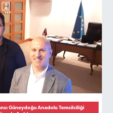
nsı Güneydoğu Anadolu Temsilciliği