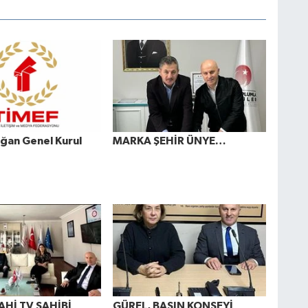
ğan Genel Kurul
MARKA ŞEHİR ÜNYE…
AHİ TV SAHİBİ
GÜREL, BASIN KONSEYİ