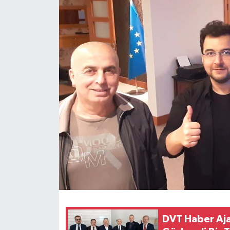
Konsorsiyum
PROJECTS
PROJELER
PROJELER İNGİLİZCE
YEREL MEDYA RAPORU
DVT Haber Aja