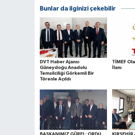
Bunlar da ilginizi çekebilir
DVT Haber Ajansı
TİMEF Ola
Güneydoğu Anadolu
İlanı
Temsilciliği Görkemli Bir
Törenle Açıldı
BAŞKANIMIZ GÜREL; ORDU
KIRŞEHİR 