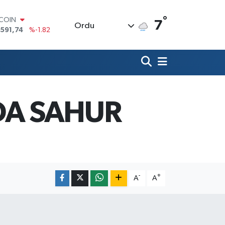
°
TCOIN
7
Ordu
.591,74
%-1.82
LAR
,43620
%0.02
RO
,38690
%0.19
ERLİN
,60380
%0.18
ALTIN
’DA SAHUR
62,09000
%0.19
ST100
.598,00
%0
-
+
A
A