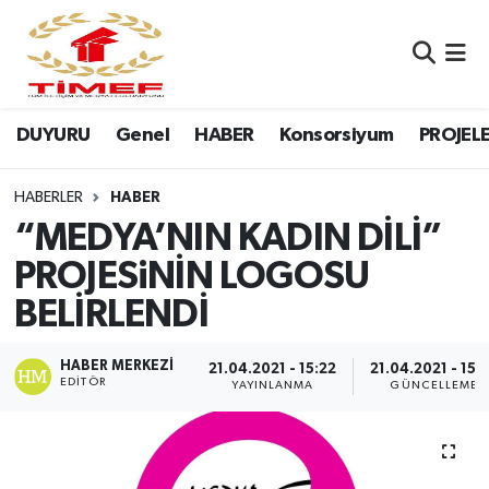
Anasayfa Kutu
Nöbetçi Eczaneler
DUYURU
Genel
HABER
Konsorsiyum
PROJEL
Anasayfa Manşet
Hava Durumu
Canlı Yayın
Namaz Vakitleri
HABERLER
HABER
“MEDYA’NIN KADIN DİLİ”
DUYURU
Trafik Durumu
PROJESiNİN LOGOSU
BELİRLENDİ
Erasmus
Süper Lig Puan Durumu ve Fikstür
GALERİ
Tüm Manşetler
HABER MERKEZI
21.04.2021 - 15:22
21.04.2021 - 15:
EDITÖR
YAYINLANMA
GÜNCELLEME
Genel
Son Dakika Haberleri
HABER
Haber Arşivi