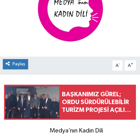
Konsorsiyum
PROJECTS
PROJELER
PROJELER İNGİLİZCE
Paylaş
-
+
A
A
YEREL MEDYA RAPORU
BAŞKANIMIZ GÜREL;
ORDU SÜRDÜRÜLEBİLİR
TURİZM PROJESİ AÇILIŞ
LANSMANINA KATILDI
Medya’nın Kadın Dili