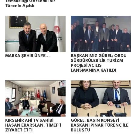
Temsilciliği Görkemli Bir
Törenle Açıldı
MARKA ŞEHİR ÜNYE…
BAŞKANIMIZ GÜREL; ORDU
SÜRDÜRÜLEBİLİR TURİZM
PROJESİ AÇILIŞ
LANSMANINA KATILDI
KIRŞEHİR AHİ TV SAHİBİ
GÜREL, BASIN KONSEYİ
HASAN ERARSLAN, TİMEF’İ
BAŞKANI PINAR TÜRENÇ İLE
ZİYARET ETTİ
BULUŞTU