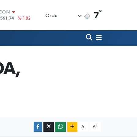
°
TCOIN
7
Ordu
.591,74
%-1.82
LAR
,43620
%0.02
RO
,38690
%0.19
ERLİN
,60380
%0.18
ALTIN
DA,
62,09000
%0.19
ST100
.598,00
%0
-
+
A
A