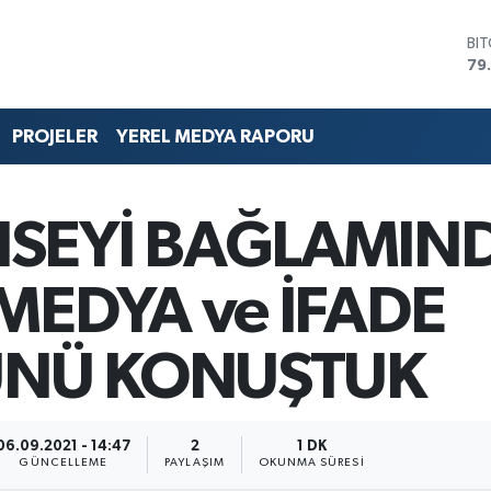
BI
79
DO
45
EU
PROJELER
YEREL MEDYA RAPORU
53
ST
61
G.
SEYİ BAĞLAMIN
68
Bİ
14
MEDYA ve İFADE
NÜ KONUŞTUK
06.09.2021 - 14:47
2
1 DK
GÜNCELLEME
PAYLAŞIM
OKUNMA SÜRESI