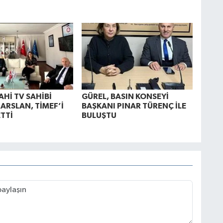
AHİ TV SAHİBİ
GÜREL, BASIN KONSEYİ
ARSLAN, TİMEF’İ
BAŞKANI PINAR TÜRENÇ İLE
ETTİ
BULUŞTU