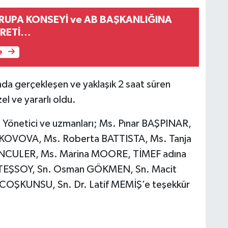
RUPA KONSEYİ ve AB BAŞKANLIĞINA
ARETİ…
e
da gerçekleşen ve yaklaşık 2 saat süren
el ve yararlı oldu.
yi Yönetici ve uzmanları; Ms. Pınar BAŞPINAR,
RKOVOVA, Ms. Roberta BATTISTA, Ms. Tanja
NCULER, Ms. Marina MOORE, TİMEF adına
 ATEŞSOY, Sn. Osman GÖKMEN, Sn. Macit
COŞKUNSU, Sn. Dr. Latif MEMİŞ’e teşekkür