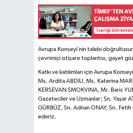
TİMEF’TEN AV
ÇALIŞMA ZİY
İçeriği Görüntül
Avrupa Konseyi’nin talebi doğrultusun
çevrimiçi istişare toplantısı, gayet güz
Katkı ve katılımları için Avrupa Konse
Ms. Ardita ABDIU, Ms. Katerina MA
KERSEVAN SMOKVINA, Mr. Baris YU
Gazeteciler ve Uzmanlar; Sn. Yaşar
GÜRBÜZ, Sn. Adnan ONAY, Sn. Fetih 
ederiz.