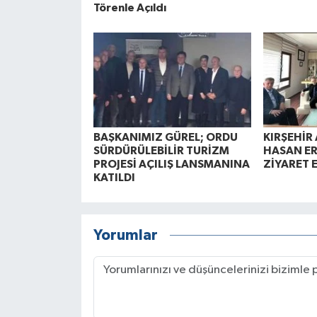
Törenle Açıldı
BAŞKANIMIZ GÜREL; ORDU
KIRŞEHİR 
SÜRDÜRÜLEBİLİR TURİZM
HASAN ER
PROJESİ AÇILIŞ LANSMANINA
ZİYARET 
KATILDI
Yorumlar