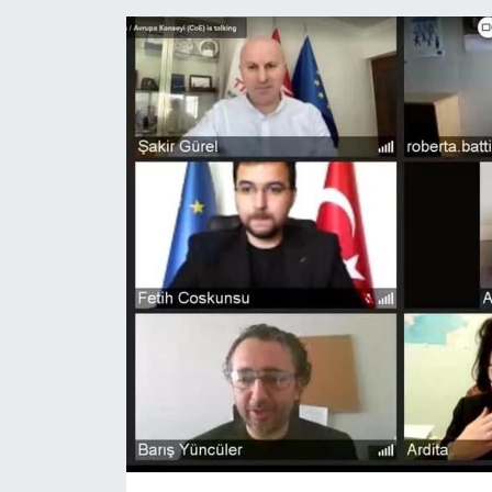
Konsorsiyum
PROJECTS
PROJELER
PROJELER İNGİLİZCE
YEREL MEDYA RAPORU