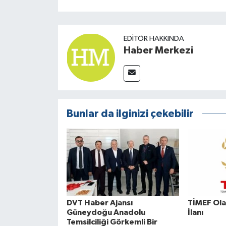
EDITÖR HAKKINDA
Haber Merkezi
Bunlar da ilginizi çekebilir
DVT Haber Ajansı
TİMEF Ola
Güneydoğu Anadolu
İlanı
Temsilciliği Görkemli Bir