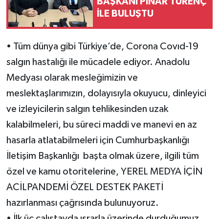
BAŞKANI PINAR TÜRENÇ
İLE BULUŞTU
•
Tüm dünya gibi Türkiye’de, Corona Covıd-19
salgın hastalığı ile mücadele ediyor.
Anadolu
Medyası olarak m
esleğimizin ve
meslektaşlarımızın, dolayısıyla okuyucu, dinleyici
ve izleyicilerin salgın tehlikesinden uzak
kalabilmeleri, bu süreci maddi ve manevi en az
hasarla atlatabilmeleri için Cumhurbaşkanlığı
İletişim Başkanlığı
başta olmak üzere
,
ilgili tüm
özel ve kamu otoritelerine
,
YEREL MEDYA İÇİN
ACİL
PANDEMİ ÖZEL DESTEK PAKETİ
hazırlanması çağrısında bulunuyoruz.
•
İlk üç çalıştayda ısrarla üzerinde durduğumuz