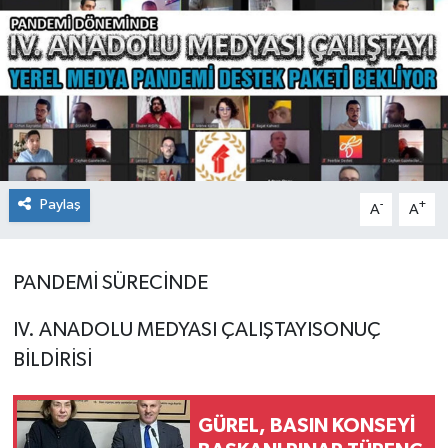
Konsorsiyum
PROJECTS
PROJELER
PROJELER İNGİLİZCE
Paylaş
-
+
A
A
YEREL MEDYA RAPORU
PANDEMİ
SÜRECİNDE
IV. ANADOLU MEDYASI ÇALIŞTAYI
SONUÇ
BİLDİRİSİ
GÜREL, BASIN KONSEYİ