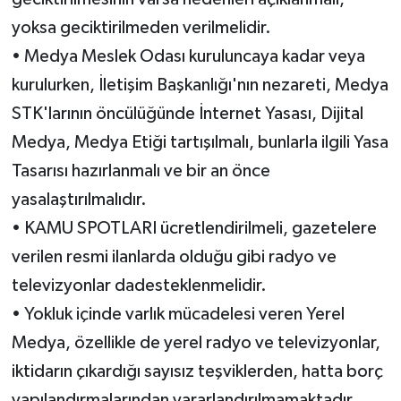
yoksa geciktirilmeden verilmelidir.
•
Medya Meslek Odası kuruluncaya kadar veya
kurulurken, İletişim Başkanlığı'nın nezareti, Medya
STK'larının öncülüğünde İnternet Yasası, Dijital
Medya, Medya Etiği tartışılmalı, bunlarla ilgili Yasa
Tasarısı hazırlanmalı ve bir an önce
yasalaştırılmalıdır.
•
KAMU SPOTLARI ücretlendirilmeli, gaz
etelere
verilen resmi ilanlarda olduğu gibi radyo ve
te
levizyonlar da
desteklenmelidir.
•
Y
okluk içinde varl
ık mücadelesi veren
Yerel
Medya
, özellikle d
e yerel radyo ve televizyonlar
,
iktidarın çıkardığı sayısız teşviklerden, hatta borç
yapılandırmalarından yararlandırılm
amaktadır.