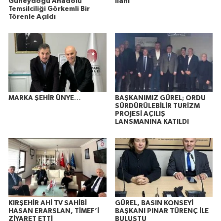
Güneydoğu Anadolu
İlanı
Temsilciliği Görkemli Bir
Törenle Açıldı
MARKA ŞEHİR ÜNYE…
BAŞKANIMIZ GÜREL; ORDU
SÜRDÜRÜLEBİLİR TURİZM
PROJESİ AÇILIŞ
LANSMANINA KATILDI
KIRŞEHİR AHİ TV SAHİBİ
GÜREL, BASIN KONSEYİ
HASAN ERARSLAN, TİMEF’İ
BAŞKANI PINAR TÜRENÇ İLE
ZİYARET ETTİ
BULUŞTU