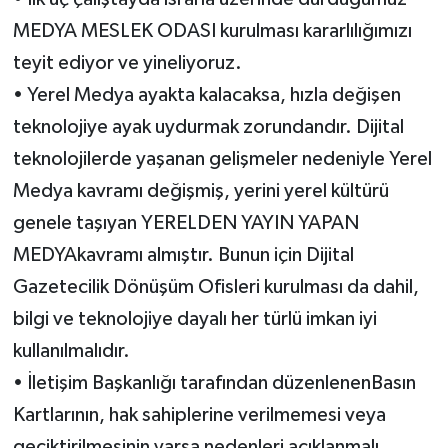
MEDYA MESLEK ODASI kurulması kararlılığımızı
teyit ediyor ve yineliyoruz.
•
Yerel Medya ayakta kalacaksa, hızla değişen
teknolojiye ayak uydurmak zorundandır. Dijital
teknolojilerde yaşanan gelişmeler nedeniyle Yerel
Medya kavramı değişmiş, yerini
yerel kültürü
genele taşıyan YERELDEN YAYIN YAPAN
MEDYA
kavramı almıştır.
B
unun için Dijital
Gazetecilik Dönüşüm Ofisleri kurulma
sı da dahil,
bilgi ve teknolojiye dayalı her türlü imkan
iyi
kullanılmalıdır
.
•
İletişim Başkanlığı tarafından
düzenlenen
Basın
Kartlarının, hak sahiplerine verilmemesi veya
geciktirilmesi
nin varsa nedenleri
açıklanmalı,