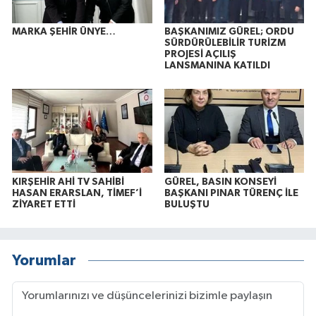
MARKA ŞEHİR ÜNYE…
BAŞKANIMIZ GÜREL; ORDU
SÜRDÜRÜLEBİLİR TURİZM
PROJESİ AÇILIŞ
LANSMANINA KATILDI
KIRŞEHİR AHİ TV SAHİBİ
GÜREL, BASIN KONSEYİ
HASAN ERARSLAN, TİMEF’İ
BAŞKANI PINAR TÜRENÇ İLE
ZİYARET ETTİ
BULUŞTU
Yorumlar