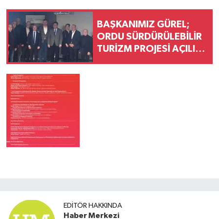
BAŞKANIMIZ GÜREL;
ORDU SÜRDÜRÜLEBİLİR
TURİZM PROJESİ AÇILIŞ
LANSMANINA KATILDI
EDITÖR HAKKINDA
Haber Merkezi