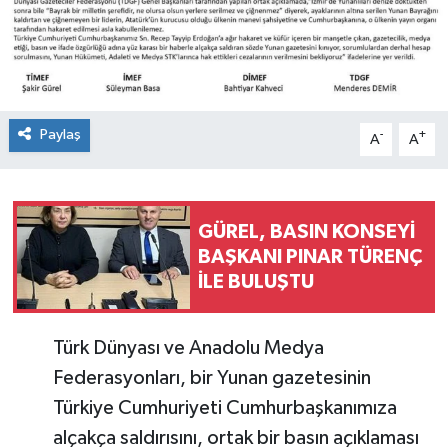
Konsorsiyum
PROJECTS
Paylaş
PROJELER
-
+
A
A
PROJELER İNGİLİZCE
GÜREL, BASIN KONSEYİ
YEREL MEDYA RAPORU
BAŞKANI PINAR TÜRENÇ
İLE BULUŞTU
Türk Dünyası ve Anadolu Medya
Federasyonları, bir Yunan gazetesinin
Türkiye Cumhuriyeti Cumhurbaşkanımıza
alçakça saldırısını, ortak bir basın açıklaması