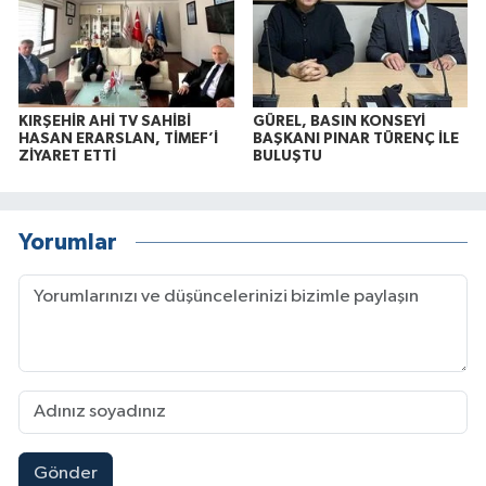
KIRŞEHİR AHİ TV SAHİBİ
GÜREL, BASIN KONSEYİ
HASAN ERARSLAN, TİMEF’İ
BAŞKANI PINAR TÜRENÇ İLE
ZİYARET ETTİ
BULUŞTU
Yorumlar
Gönder