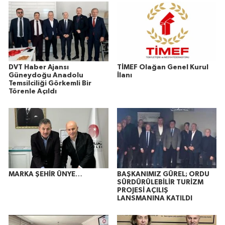
DVT Haber Ajansı
TİMEF Olağan Genel Kurul
Güneydoğu Anadolu
İlanı
Temsilciliği Görkemli Bir
Törenle Açıldı
MARKA ŞEHİR ÜNYE…
BAŞKANIMIZ GÜREL; ORDU
SÜRDÜRÜLEBİLİR TURİZM
PROJESİ AÇILIŞ
LANSMANINA KATILDI