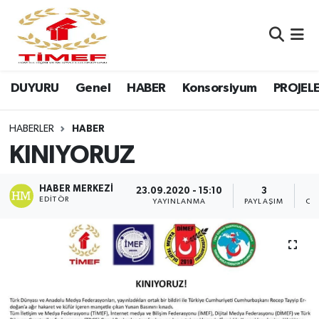
Anasayfa Kutu
Nöbetçi Eczaneler
DUYURU
Genel
HABER
Konsorsiyum
PROJEL
Anasayfa Manşet
Hava Durumu
Canlı Yayın
Namaz Vakitleri
HABERLER
HABER
KINIYORUZ
DUYURU
Trafik Durumu
HABER MERKEZI
23.09.2020 - 15:10
3
Erasmus
Süper Lig Puan Durumu ve Fikstür
EDITÖR
YAYINLANMA
PAYLAŞIM
OK
GALERİ
Tüm Manşetler
Genel
Son Dakika Haberleri
HABER
Haber Arşivi