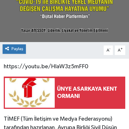
Konsorsiyum
PROJECTS
PROJELER
Paylaş
-
+
A
A
PROJELER İNGİLİZCE
https://youtu.be/HlaW3z5mFF0
YEREL MEDYA RAPORU
ÜNYE ASARKAYA KENT
ORMANI
TİMEF (Tüm İletişim ve Medya Federasyonu)
tarafından hazırlanan, Avrupa Birliği Sivil Düşün