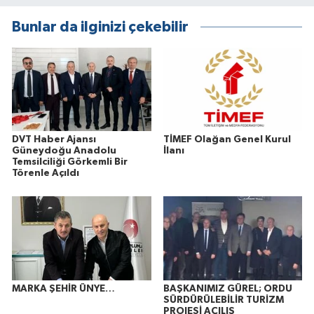
Bunlar da ilginizi çekebilir
DVT Haber Ajansı
TİMEF Olağan Genel Kurul
Güneydoğu Anadolu
İlanı
Temsilciliği Görkemli Bir
Törenle Açıldı
MARKA ŞEHİR ÜNYE…
BAŞKANIMIZ GÜREL; ORDU
SÜRDÜRÜLEBİLİR TURİZM
PROJESİ AÇILIŞ