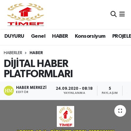
Anasayfa Kutu
Nöbetçi Eczaneler
DUYURU
Genel
HABER
Konsorsiyum
PROJEL
Anasayfa Manşet
Hava Durumu
Canlı Yayın
Namaz Vakitleri
HABERLER
HABER
DİJİTAL HABER
DUYURU
Trafik Durumu
PLATFORMLARI
Erasmus
Süper Lig Puan Durumu ve Fikstür
HABER MERKEZI
24.09.2020 - 08:18
5
EDITÖR
YAYINLANMA
PAYLAŞIM
O
GALERİ
Tüm Manşetler
Genel
Son Dakika Haberleri
HABER
Haber Arşivi