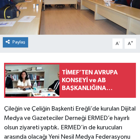
Konsorsiyum
PROJECTS
Paylaş
PROJELER
-
+
A
A
PROJELER İNGİLİZCE
TİMEF’TEN AVRUPA
YEREL MEDYA RAPORU
KONSEYİ ve AB
BAŞKANLIĞINA
ÇALIŞMA ZİYARETİ…
Çileğin ve Çeliğin Başkenti Ereğli’de kurulan Dijital
Medya ve Gazeteciler Derneği ERMED’e hayırlı
olsun ziyareti yaptık. ERMED’in de kurucuları
arasında olacağı Yeni Nesil Medya Federasyonu