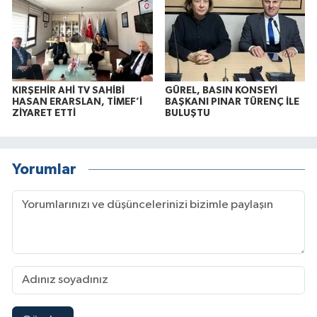
KIRŞEHİR AHİ TV SAHİBİ
GÜREL, BASIN KONSEYİ
HASAN ERARSLAN, TİMEF’İ
BAŞKANI PINAR TÜRENÇ İLE
ZİYARET ETTİ
BULUŞTU
Yorumlar