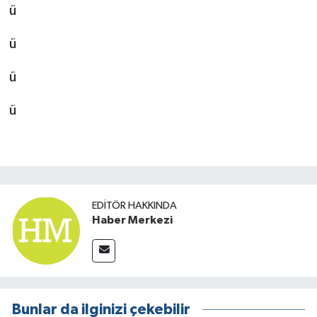
ü
ü
ü
ü
EDITÖR HAKKINDA
Haber Merkezi
Bunlar da ilginizi çekebilir