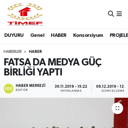
Anasayfa Kutu
Nöbetçi Eczaneler
DUYURU
Genel
HABER
Konsorsiyum
PROJEL
Anasayfa Manşet
Hava Durumu
Canlı Yayın
Namaz Vakitleri
HABERLER
HABER
FATSA DA MEDYA GÜÇ
DUYURU
Trafik Durumu
BİRLİĞİ YAPTI
Erasmus
Süper Lig Puan Durumu ve Fikstür
HABER MERKEZI
30.11.2019 - 15:22
06.12.2019 - 12:3
EDITÖR
YAYINLANMA
GÜNCELLEME
GALERİ
Tüm Manşetler
Genel
Son Dakika Haberleri
HABER
Haber Arşivi