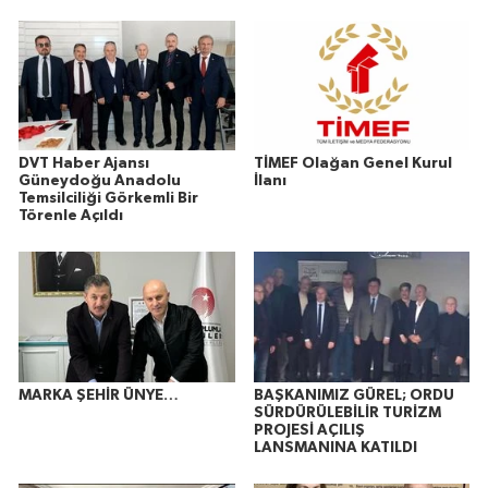
DVT Haber Ajansı
TİMEF Olağan Genel Kurul
Güneydoğu Anadolu
İlanı
Temsilciliği Görkemli Bir
Törenle Açıldı
MARKA ŞEHİR ÜNYE…
BAŞKANIMIZ GÜREL; ORDU
SÜRDÜRÜLEBİLİR TURİZM
PROJESİ AÇILIŞ
LANSMANINA KATILDI