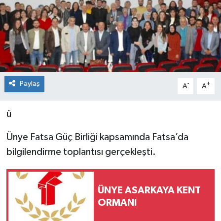
Konsorsiyum
PROJECTS
PROJELER
Paylaş
-
+
A
A
PROJELER İNGİLİZCE
ü
YEREL MEDYA RAPORU
Ünye Fatsa Güç Birliği kapsamında Fatsa’da
bilgilendirme toplantısı gerçekleşti.
ÜNYE ASARKAYA KENT
ORMANI