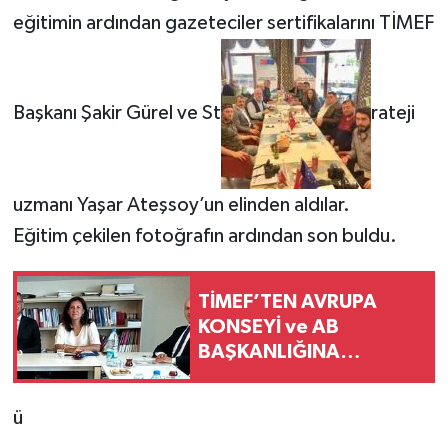
eğitimin ardından gazeteciler sertifikalarını TİMEF
Başkanı Şakir Gürel ve St
rateji
uzmanı Yaşar Ateşsoy’un elinden aldılar.
Eğitim çekilen fotoğrafın ardından son buldu.
TİMEF’TEN AVRUPA
KONSEYİ ve AB
BAŞKANLIĞINA
ÇALIŞMA ZİYARETİ…
ü