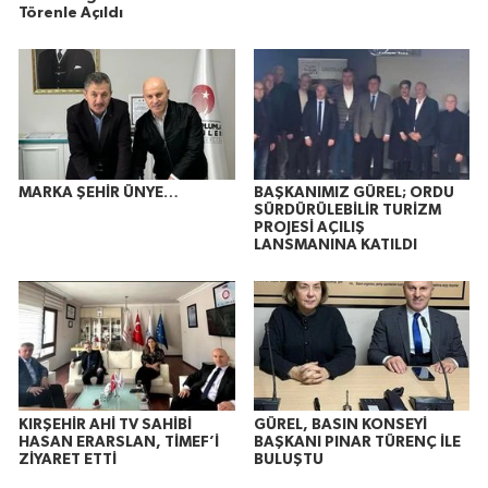
Törenle Açıldı
MARKA ŞEHİR ÜNYE…
BAŞKANIMIZ GÜREL; ORDU
SÜRDÜRÜLEBİLİR TURİZM
PROJESİ AÇILIŞ
LANSMANINA KATILDI
KIRŞEHİR AHİ TV SAHİBİ
GÜREL, BASIN KONSEYİ
HASAN ERARSLAN, TİMEF’İ
BAŞKANI PINAR TÜRENÇ İLE
ZİYARET ETTİ
BULUŞTU