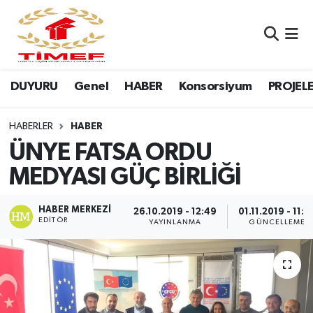
Anasayfa Kutu
Nöbetçi Eczaneler
DUYURU
Genel
HABER
Konsorsiyum
PROJEL
Anasayfa Manşet
Hava Durumu
Canlı Yayın
Namaz Vakitleri
HABERLER
HABER
ÜNYE FATSA ORDU
DUYURU
Trafik Durumu
MEDYASI GÜÇ BİRLİĞİ
Erasmus
Süper Lig Puan Durumu ve Fikstür
HABER MERKEZI
26.10.2019 - 12:49
01.11.2019 - 11:3
EDITÖR
YAYINLANMA
GÜNCELLEME
GALERİ
Tüm Manşetler
Genel
Son Dakika Haberleri
HABER
Haber Arşivi