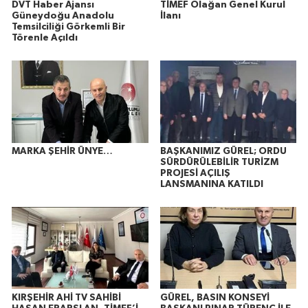
DVT Haber Ajansı
TİMEF Olağan Genel Kurul
Güneydoğu Anadolu
İlanı
Temsilciliği Görkemli Bir
Törenle Açıldı
MARKA ŞEHİR ÜNYE…
BAŞKANIMIZ GÜREL; ORDU
SÜRDÜRÜLEBİLİR TURİZM
PROJESİ AÇILIŞ
LANSMANINA KATILDI
KIRŞEHİR AHİ TV SAHİBİ
GÜREL, BASIN KONSEYİ