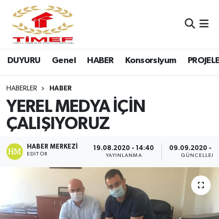
Anasayfa Kutu
Nöbetçi Eczaneler
DUYURU
Genel
HABER
Konsorsiyum
PROJEL
Anasayfa Manşet
Hava Durumu
Canlı Yayın
Namaz Vakitleri
HABERLER
HABER
YEREL MEDYA İÇİN
DUYURU
Trafik Durumu
ÇALIŞIYORUZ
Erasmus
Süper Lig Puan Durumu ve Fikstür
HABER MERKEZI
19.08.2020 - 14:40
09.09.2020 - 2
EDITÖR
YAYINLANMA
GÜNCELLEM
GALERİ
Tüm Manşetler
Genel
Son Dakika Haberleri
HABER
Haber Arşivi