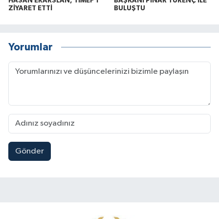
HASAN ERARSLAN, TİMEF’İ
BAŞKANI PINAR TÜRENÇ İLE
ZİYARET ETTİ
BULUŞTU
Yorumlar
Gönder