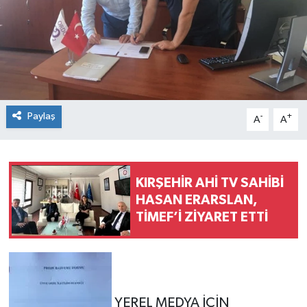
Konsorsiyum
PROJECTS
PROJELER
Paylaş
-
+
A
A
PROJELER İNGİLİZCE
YEREL MEDYA RAPORU
KIRŞEHİR AHİ TV SAHİBİ
HASAN ERARSLAN,
TİMEF’İ ZİYARET ETTİ
YEREL MEDYA İÇİN