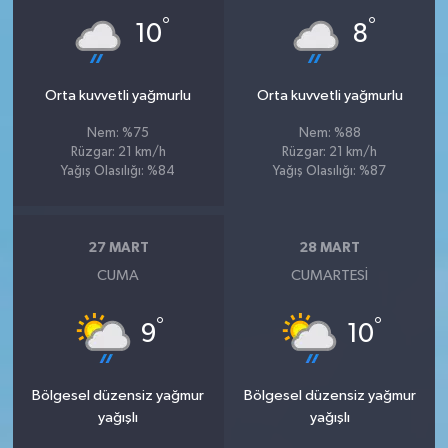
°
°
10
8
Orta kuvvetli yağmurlu
Orta kuvvetli yağmurlu
Nem: %75
Nem: %88
Rüzgar: 21 km/h
Rüzgar: 21 km/h
Yağış Olasılığı: %84
Yağış Olasılığı: %87
27 MART
28 MART
CUMA
CUMARTESI
°
°
9
10
Bölgesel düzensiz yağmur
Bölgesel düzensiz yağmur
yağışlı
yağışlı