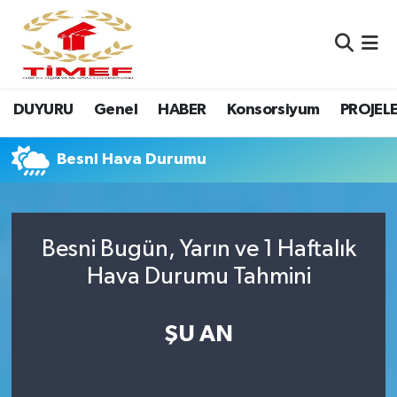
Anasayfa Kutu
Nöbetçi Eczaneler
DUYURU
Genel
HABER
Konsorsiyum
PROJEL
Anasayfa Manşet
Hava Durumu
Canlı Yayın
Namaz Vakitleri
Besni Hava Durumu
DUYURU
Trafik Durumu
Besni Bugün, Yarın ve 1 Haftalık
Erasmus
Süper Lig Puan Durumu ve Fikstür
Hava Durumu Tahmini
GALERİ
Tüm Manşetler
ŞU AN
Genel
Son Dakika Haberleri
HABER
Haber Arşivi