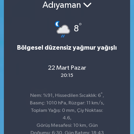
Adıyaman
Konsorsiyum
°
PROJECTS
8
PROJELER
Bölgesel düzensiz yağmur yağışlı
PROJELER İNGİLİZCE
22 Mart Pazar
YEREL MEDYA RAPORU
20:15
°
Nem: %91, Hissedilen Sıcaklık: 6
,
Basınç: 1010 hPa, Rüzgar: 11 km/s,
Toplam Yağış: 0 mm, Çiy Noktası:
4.6,
Görüş Mesafesi: 10 km, Gün
Doğumu: 6:30, Gün Batımı: 18:43