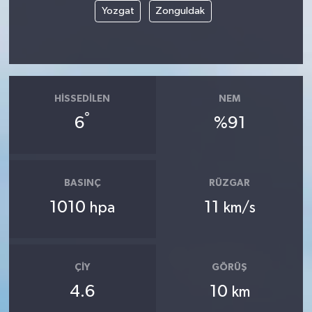
Yozgat
Zonguldak
HISSEDILEN
NEM
°
6
%91
BASINÇ
RÜZGAR
1010
11
hpa
km/s
ÇIY
GÖRÜŞ
4.6
10
km