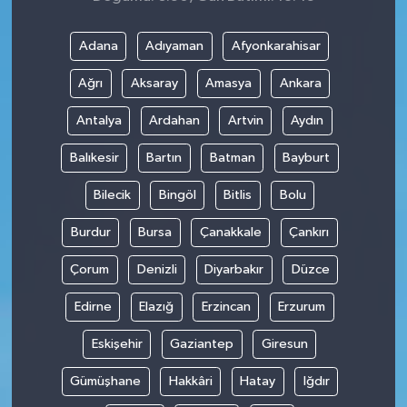
Adana
Adıyaman
Afyonkarahisar
Ağrı
Aksaray
Amasya
Ankara
Antalya
Ardahan
Artvin
Aydın
Balıkesir
Bartın
Batman
Bayburt
Bilecik
Bingöl
Bitlis
Bolu
Burdur
Bursa
Çanakkale
Çankırı
Çorum
Denizli
Diyarbakır
Düzce
Edirne
Elazığ
Erzincan
Erzurum
Eskişehir
Gaziantep
Giresun
Gümüşhane
Hakkâri
Hatay
Iğdır