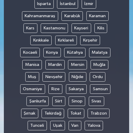
Isparta
İstanbul
İzmir
Kahramanmaraş
Karabük
Karaman
Kars
Kastamonu
Kayseri
Kilis
Kırıkkale
Kırklareli
Kırşehir
Kocaeli
Konya
Kütahya
Malatya
Manisa
Mardin
Mersin
Muğla
Muş
Nevşehir
Niğde
Ordu
Osmaniye
Rize
Sakarya
Samsun
Şanlıurfa
Siirt
Sinop
Sivas
Şırnak
Tekirdağ
Tokat
Trabzon
Tunceli
Uşak
Van
Yalova