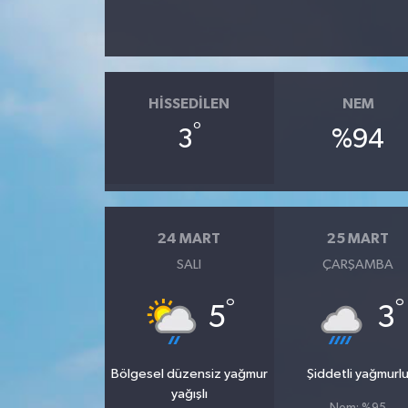
HISSEDILEN
NEM
°
3
%94
24 MART
25 MART
SALI
ÇARŞAMBA
°
°
5
3
Bölgesel düzensiz yağmur
Şiddetli yağmurl
yağışlı