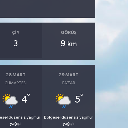
ÇIY
GÖRÜŞ
3
9
km
28 MART
29 MART
CUMARTESI
PAZAR
°
°
4
5
esel düzensiz yağmur
Bölgesel düzensiz yağmur
yağışlı
yağışlı