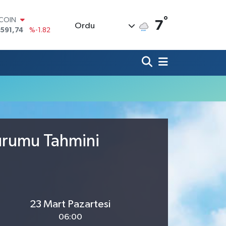
°
TCOIN
7
Ordu
.591,74
%-1.82
LAR
,43620
%0.02
RO
,38690
%0.19
ERLİN
,60380
%0.18
ALTIN
62,09000
%0.19
ST100
.598,00
%0
Durumu Tahmini
23 Mart Pazartesi
06:00