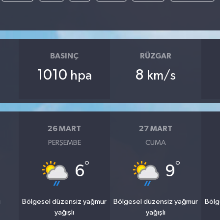
BASINÇ
RÜZGAR
1010
8
hpa
km/s
26 MART
27 MART
PERŞEMBE
CUMA
°
°
6
9
u
Bölgesel düzensiz yağmur
Bölgesel düzensiz yağmur
Bölg
yağışlı
yağışlı