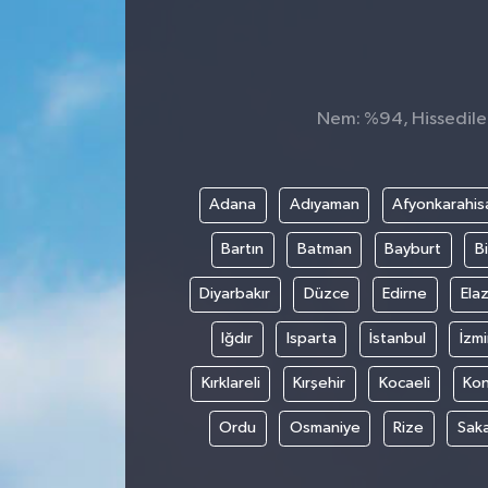
Konsorsiyum
PROJECTS
Nem: %94, Hissedilen
PROJELER
PROJELER İNGİLİZCE
Adana
Adıyaman
Afyonkarahis
Bartın
Batman
Bayburt
Bi
YEREL MEDYA RAPORU
Diyarbakır
Düzce
Edirne
Elaz
Iğdır
Isparta
İstanbul
İzmi
Kırklareli
Kırşehir
Kocaeli
Ko
Ordu
Osmaniye
Rize
Sak