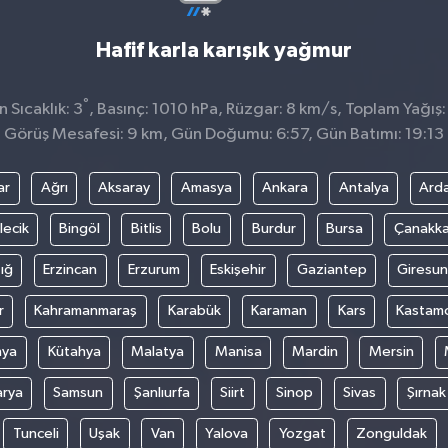
Hafif karla karışık yağmur
°
 Sıcaklık: 3
, Basınç: 1010 hPa, Rüzgar: 8 km/s, Toplam Yağış:
Görüş Mesafesi: 9 km, Gün Doğumu: 6:57, Gün Batımı: 19:13
ar
Ağrı
Aksaray
Amasya
Ankara
Antalya
Ard
lecik
Bingöl
Bitlis
Bolu
Burdur
Bursa
Çanakka
ığ
Erzincan
Erzurum
Eskişehir
Gaziantep
Giresun
r
Kahramanmaraş
Karabük
Karaman
Kars
Kastam
nya
Kütahya
Malatya
Manisa
Mardin
Mersin
arya
Samsun
Şanlıurfa
Siirt
Sinop
Sivas
Şırnak
Tunceli
Uşak
Van
Yalova
Yozgat
Zonguldak