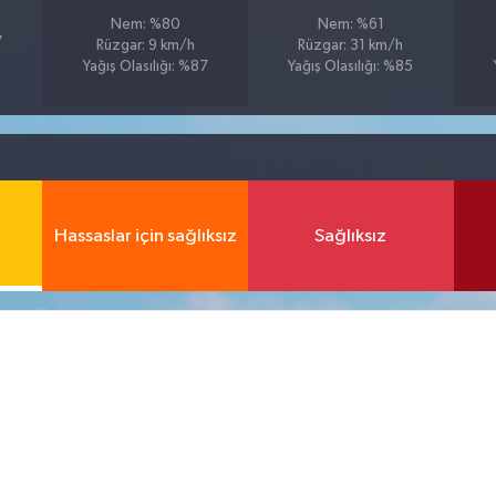
Nem: %80
Nem: %61
7
Rüzgar: 9 km/h
Rüzgar: 31 km/h
Yağış Olasılığı: %87
Yağış Olasılığı: %85
Hassaslar için sağlıksız
Sağlıksız