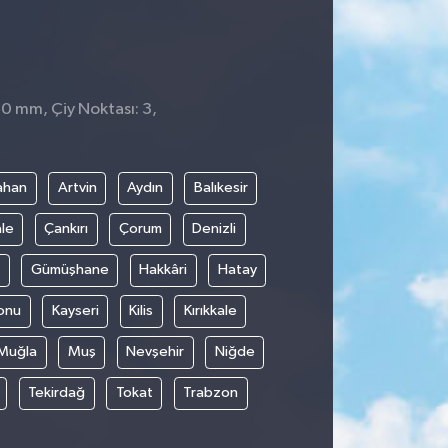
 0 mm, Çiy Noktası: 3,
ahan
Artvin
Aydın
Balıkesir
le
Çankırı
Çorum
Denizli
Gümüşhane
Hakkâri
Hatay
onu
Kayseri
Kilis
Kırıkkale
Muğla
Muş
Nevşehir
Niğde
Tekirdağ
Tokat
Trabzon