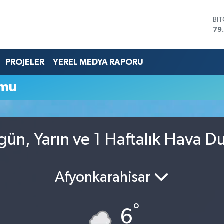
BI
79
DO
45
EU
PROJELER
YEREL MEDYA RAPORU
53
ST
umu
61
G.
68
Bİ
14
ün, Yarın ve 1 Haftalık Hava 
Afyonkarahisar
°
6