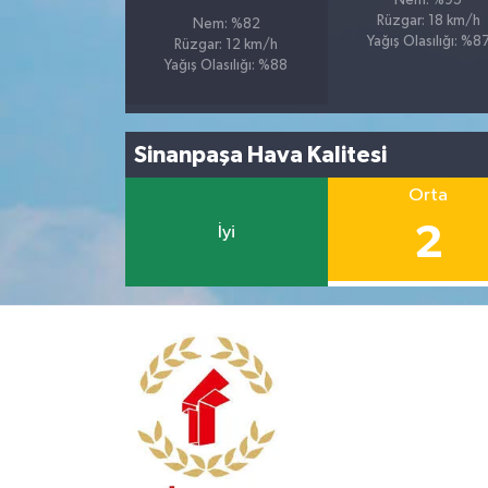
Nem: %95
Rüzgar: 18 km/h
Nem: %82
Yağış Olasılığı: %8
Rüzgar: 12 km/h
Yağış Olasılığı: %88
Sinanpaşa Hava Kalitesi
Orta
2
İyi