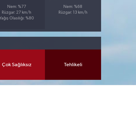
Nem: %77
Nem: %68
Rüzgar: 27 km/h
Rüzgar: 13 km/h
Yağış Olasılığı: %80
Çok Sağlıksız
Tehlikeli