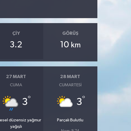
ÇIY
GÖRÜŞ
3.2
10
km
27 MART
28 MART
CUMA
CUMARTESI
°
°
3
3
esel düzensiz yağmur
Parçalı Bulutlu
yağışlı