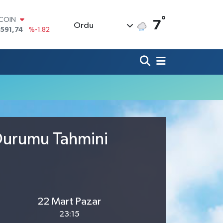
°
TCOIN
7
Ordu
.591,74
%-1.82
LAR
,43620
%0.02
RO
,38690
%0.19
ERLİN
,60380
%0.18
ALTIN
62,09000
%0.19
ST100
.598,00
%0
 Durumu Tahmini
22 Mart Pazar
23:15