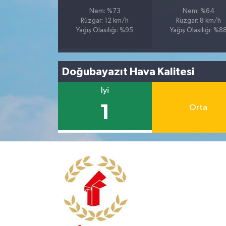
Nem: %73
Nem: %64
Rüzgar: 12 km/h
Rüzgar: 8 km/h
Yağış Olasılığı: %95
Yağış Olasılığı: %8
Doğubayazıt Hava Kalitesi
İyi
1
Orta