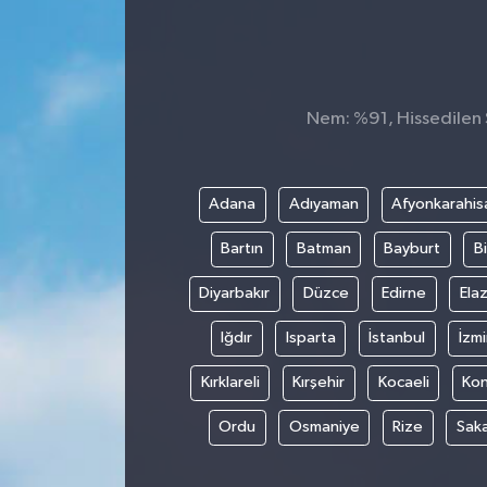
Konsorsiyum
PROJECTS
Nem: %91, Hissedilen S
PROJELER
PROJELER İNGİLİZCE
Adana
Adıyaman
Afyonkarahis
Bartın
Batman
Bayburt
Bi
YEREL MEDYA RAPORU
Diyarbakır
Düzce
Edirne
Elaz
Iğdır
Isparta
İstanbul
İzmi
Kırklareli
Kırşehir
Kocaeli
Ko
Ordu
Osmaniye
Rize
Sak