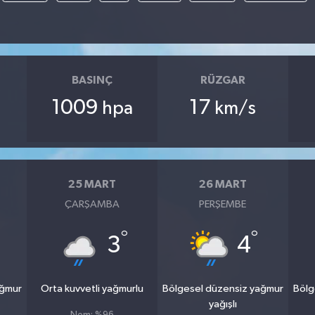
BASINÇ
RÜZGAR
1009
17
hpa
km/s
25 MART
26 MART
ÇARŞAMBA
PERŞEMBE
°
°
3
4
ağmur
Orta kuvvetli yağmurlu
Bölgesel düzensiz yağmur
Bölg
yağışlı