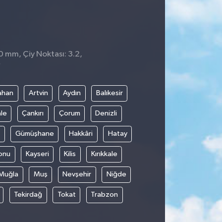
 0 mm, Çiy Noktası: 3.2,
7
ahan
Artvin
Aydın
Balıkesir
le
Çankırı
Çorum
Denizli
Gümüşhane
Hakkâri
Hatay
onu
Kayseri
Kilis
Kırıkkale
Muğla
Muş
Nevşehir
Niğde
Tekirdağ
Tokat
Trabzon