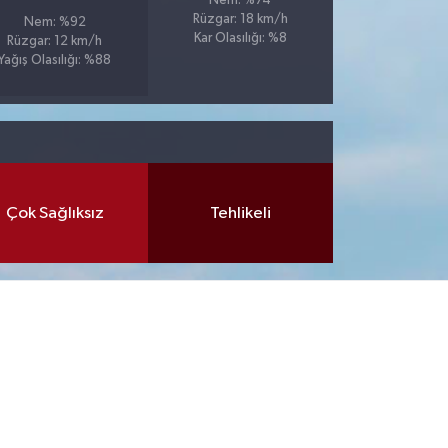
Nem: %74
Rüzgar: 18 km/h
Nem: %92
Kar Olasılığı: %8
Rüzgar: 12 km/h
Yağış Olasılığı: %88
Çok Sağlıksız
Tehlikeli