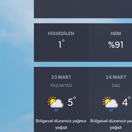
HISSEDILEN
NEM
°
1
%91
23 MART
24 MART
PAZARTESI
SALI
°
°
5
4
Bölgesel düzensiz yağmur
Bölgesel düzensiz y
yağışlı
yağışlı