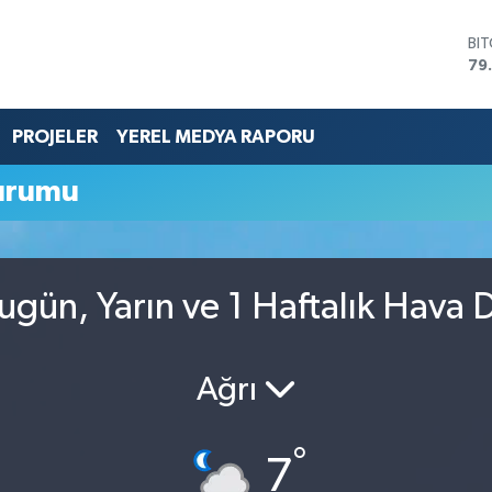
BI
79
DO
45
EU
PROJELER
YEREL MEDYA RAPORU
53
ST
urumu
61
G.
68
Bİ
14
gün, Yarın ve 1 Haftalık Hava
Ağrı
°
7