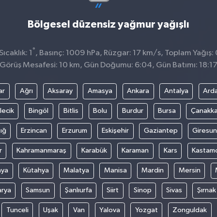
Bölgesel düzensiz yağmur yağışlı
°
ıcaklık: 1
, Basınç: 1009 hPa, Rüzgar: 17 km/s, Toplam Yağış:
Görüş Mesafesi: 10 km, Gün Doğumu: 6:04, Gün Batımı: 18:1
ar
Ağrı
Aksaray
Amasya
Ankara
Antalya
Ard
lecik
Bingöl
Bitlis
Bolu
Burdur
Bursa
Çanakka
ığ
Erzincan
Erzurum
Eskişehir
Gaziantep
Giresun
r
Kahramanmaraş
Karabük
Karaman
Kars
Kastam
nya
Kütahya
Malatya
Manisa
Mardin
Mersin
arya
Samsun
Şanlıurfa
Siirt
Sinop
Sivas
Şırnak
Tunceli
Uşak
Van
Yalova
Yozgat
Zonguldak