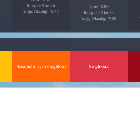
Nem: %96
Rüzgar: 5 km/h
Nem: %89
Yağış Olasılığı: %77
Rüzgar: 12 km/h
8
Yağış Olasılığı: %89
Hassaslar için sağlıksız
Sağlıksız