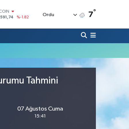
°
TCOIN
7
Ordu
.591,74
%-1.82
LAR
,43620
%0.02
RO
,38690
%0.19
ERLİN
,60380
%0.18
ALTIN
62,09000
%0.19
ST100
.598,00
%0
Durumu Tahmini
07 Ağustos Cuma
15:41