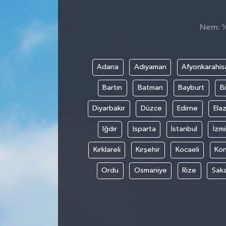
Konsorsiyum
Nem: %,
PROJECTS
Adana
Adıyaman
Afyonkarahis
PROJELER
Bartın
Batman
Bayburt
Bi
PROJELER İNGİLİZCE
Diyarbakır
Düzce
Edirne
Elaz
YEREL MEDYA RAPORU
Iğdır
Isparta
İstanbul
İzmi
Kırklareli
Kırşehir
Kocaeli
Ko
Ordu
Osmaniye
Rize
Sak