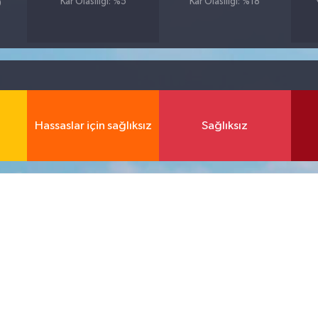
Kar Olasılığı: %5
Kar Olasılığı: %18
9
Hassaslar için sağlıksız
Sağlıksız