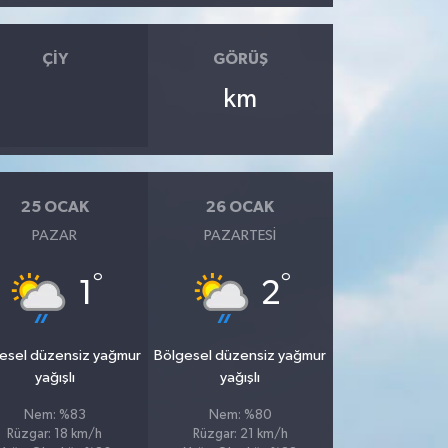
ÇIY
GÖRÜŞ
km
25 OCAK
26 OCAK
PAZAR
PAZARTESI
°
°
1
2
esel düzensiz yağmur
Bölgesel düzensiz yağmur
yağışlı
yağışlı
Nem: %83
Nem: %80
Rüzgar: 18 km/h
Rüzgar: 21 km/h