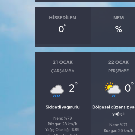
HISSEDILEN
NEM
°
0
%
21 OCAK
22 OCAK
ÇARŞAMBA
PERŞEMBE
°
°
2
0
Şiddetli yağmurlu
Bölgesel düzensiz y
yağışlı
Nem: %79
Rüzgar: 28 km/h
Nem: %71
Yağış Olasılığı: %89
Rüzgar: 26 km/h