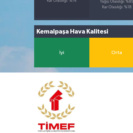
Kar Olasılığı: %14
Yağış Olasılığı: %8
Kar Olasılığı: %18
Kemalpaşa Hava Kalitesi
İyi
Orta