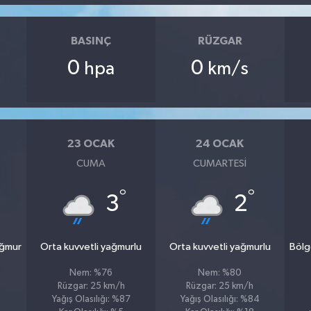
BASINÇ
RÜZGAR
0
0
hpa
km/s
23 OCAK
24 OCAK
CUMA
CUMARTESI
°
°
3
2
ağmur
Orta kuvvetli yağmurlu
Orta kuvvetli yağmurlu
Bölg
Nem: %76
Nem: %80
Rüzgar: 25 km/h
Rüzgar: 25 km/h
Yağış Olasılığı: %87
Yağış Olasılığı: %84