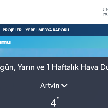
BI
79
DO
45
EU
PROJELER
YEREL MEDYA RAPORU
53
ST
umu
61
G.
68
Bİ
14
ün, Yarın ve 1 Haftalık Hava 
Artvin
°
4