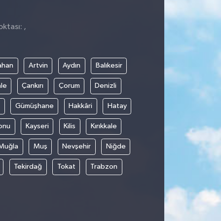
ktası: ,
ahan
Artvin
Aydın
Balıkesir
le
Çankırı
Çorum
Denizli
Gümüşhane
Hakkâri
Hatay
onu
Kayseri
Kilis
Kırıkkale
Muğla
Muş
Nevşehir
Niğde
Tekirdağ
Tokat
Trabzon