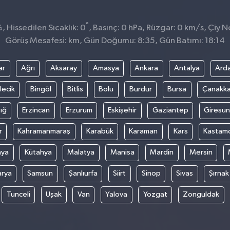
°
 Hissedilen Sıcaklık: 0
, Basınç: 0 hPa, Rüzgar: 0 km/s, Çiy No
Görüş Mesafesi: km, Gün Doğumu: 8:35, Gün Batımı: 18:14
ar
Ağrı
Aksaray
Amasya
Ankara
Antalya
Ard
lecik
Bingöl
Bitlis
Bolu
Burdur
Bursa
Çanakka
ığ
Erzincan
Erzurum
Eskişehir
Gaziantep
Giresun
r
Kahramanmaraş
Karabük
Karaman
Kars
Kastam
nya
Kütahya
Malatya
Manisa
Mardin
Mersin
arya
Samsun
Şanlıurfa
Siirt
Sinop
Sivas
Şırnak
Tunceli
Uşak
Van
Yalova
Yozgat
Zonguldak