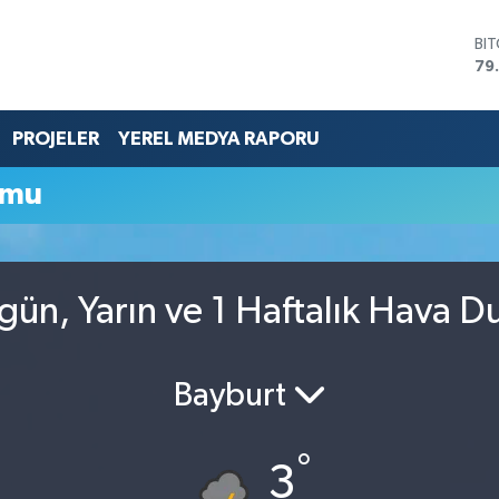
BI
79
DO
45
EU
PROJELER
YEREL MEDYA RAPORU
53
ST
umu
61
G.
68
Bİ
14
ün, Yarın ve 1 Haftalık Hava 
Bayburt
°
3