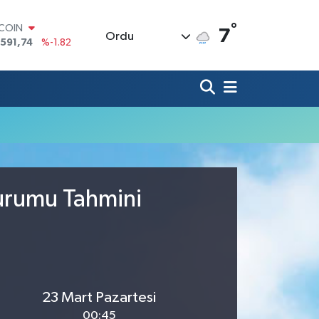
°
TCOIN
7
Ordu
.591,74
%-1.82
LAR
,43620
%0.02
RO
,38690
%0.19
ERLİN
,60380
%0.18
ALTIN
62,09000
%0.19
ST100
.598,00
%0
Durumu Tahmini
23 Mart Pazartesi
00:45