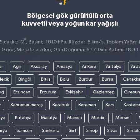
Bölgesel gök gürültülü orta
kuvvetli veya yoğun kar yağışlı
°
ıcaklık: -2
, Basınç: 1010 hPa, Rüzgar: 8 km/s, Toplam Yağış: 
Görüş Mesafesi: 5 km, Gün Doğumu: 6:17, Gün Batımı: 18:33
ar
Ağrı
Aksaray
Amasya
Ankara
Antalya
Ard
lecik
Bingöl
Bitlis
Bolu
Burdur
Bursa
Çanakka
ığ
Erzincan
Erzurum
Eskişehir
Gaziantep
Giresun
r
Kahramanmaraş
Karabük
Karaman
Kars
Kastam
nya
Kütahya
Malatya
Manisa
Mardin
Mersin
arya
Samsun
Şanlıurfa
Siirt
Sinop
Sivas
Şırnak