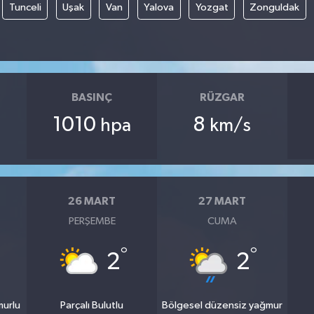
Tunceli
Uşak
Van
Yalova
Yozgat
Zonguldak
BASINÇ
RÜZGAR
1010
8
hpa
km/s
26 MART
27 MART
PERŞEMBE
CUMA
°
°
2
2
murlu
Parçalı Bulutlu
Bölgesel düzensiz yağmur