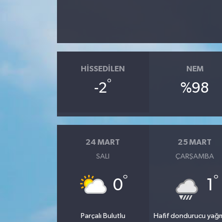
HISSEDILEN
NEM
°
-2
%98
24 MART
25 MART
SALI
ÇARŞAMBA
°
°
0
1
Parçalı Bulutlu
Hafif dondurucu yağ