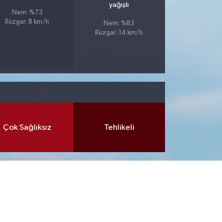
yağışlı
Nem: %73
Rüzgar: 8 km/h
Nem: %83
Rüzgar: 14 km/h
Çok Sağlıksız
Tehlikeli