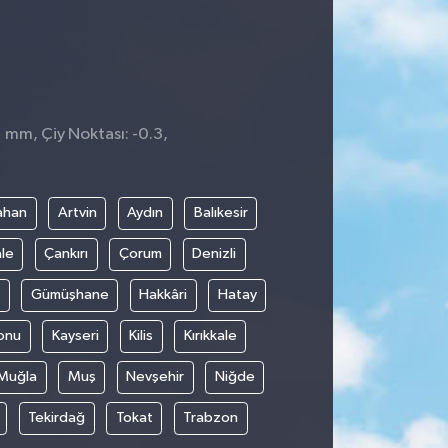
1 mm, Çiy Noktası: -0.3,
ahan
Artvin
Aydın
Balıkesir
le
Çankırı
Çorum
Denizli
Gümüşhane
Hakkâri
Hatay
onu
Kayseri
Kilis
Kırıkkale
Muğla
Muş
Nevşehir
Niğde
Tekirdağ
Tokat
Trabzon