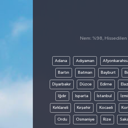
Konsorsiyum
PROJECTS
Nem: %98, Hissedilen S
PROJELER
PROJELER İNGİLİZCE
Adana
Adıyaman
Afyonkarahis
YEREL MEDYA RAPORU
Bartın
Batman
Bayburt
Bi
Diyarbakır
Düzce
Edirne
Elaz
Iğdır
Isparta
İstanbul
İzmi
Kırklareli
Kırşehir
Kocaeli
Ko
Ordu
Osmaniye
Rize
Sak