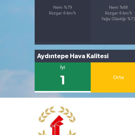
Nem: %79
Nem: %68
Rüzgar: 6 km/h
Rüzgar: 6 km/h
Yağış Olasılığı: %7
Aydıntepe Hava Kalitesi
İyi
1
Orta