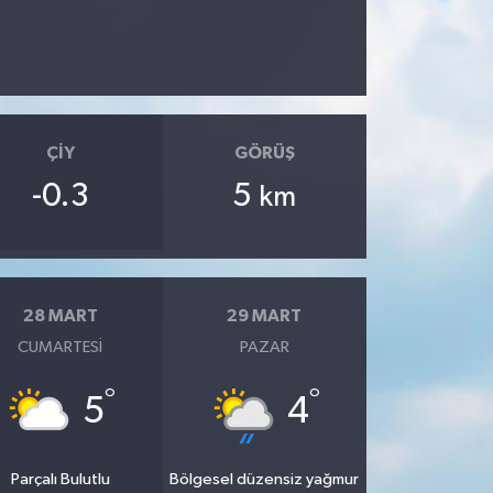
ÇIY
GÖRÜŞ
-0.3
5
km
28 MART
29 MART
CUMARTESI
PAZAR
°
°
5
4
Parçalı Bulutlu
Bölgesel düzensiz yağmur