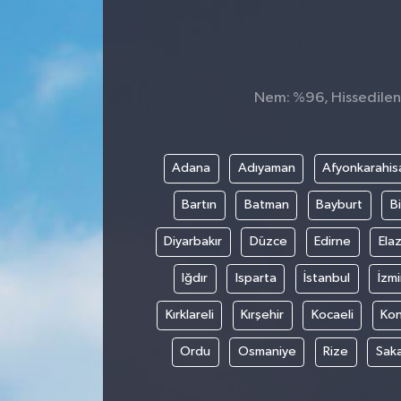
Konsorsiyum
PROJECTS
Nem: %96, Hissedilen 
PROJELER
PROJELER İNGİLİZCE
Adana
Adıyaman
Afyonkarahis
Bartın
Batman
Bayburt
Bi
YEREL MEDYA RAPORU
Diyarbakır
Düzce
Edirne
Elaz
Iğdır
Isparta
İstanbul
İzmi
Kırklareli
Kırşehir
Kocaeli
Ko
Ordu
Osmaniye
Rize
Sak