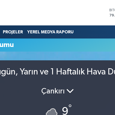
BI
79
DO
45
EU
PROJELER
YEREL MEDYA RAPORU
53
ST
rumu
61
G.
68
Bİ
14
ugün, Yarın ve 1 Haftalık Hava 
Çankırı
°
9