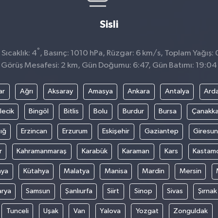
Sisli
°
Sıcaklık: 4
, Basınç: 1010 hPa, Rüzgar: 6 km/s, Toplam Yağış: 
Görüş Mesafesi: 2 km, Gün Doğumu: 6:47, Gün Batımı: 19:04
ar
Ağrı
Aksaray
Amasya
Ankara
Antalya
Ard
lecik
Bingöl
Bitlis
Bolu
Burdur
Bursa
Çanakka
ığ
Erzincan
Erzurum
Eskişehir
Gaziantep
Giresun
r
Kahramanmaraş
Karabük
Karaman
Kars
Kastam
nya
Kütahya
Malatya
Manisa
Mardin
Mersin
arya
Samsun
Şanlıurfa
Siirt
Sinop
Sivas
Şırnak
Tunceli
Uşak
Van
Yalova
Yozgat
Zonguldak