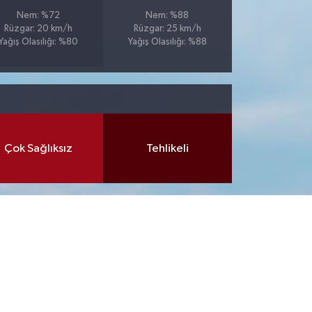
Nem: %72
Nem: %88
Rüzgar: 20 km/h
Rüzgar: 25 km/h
Yağış Olasılığı: %80
Yağış Olasılığı: %88
Çok Sağlıksız
Tehlikeli