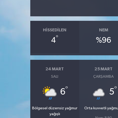
HISSEDILEN
NEM
°
4
%96
24 MART
25 MART
SALI
ÇARŞAMBA
°
°
6
5
Bölgesel düzensiz yağmur
Orta kuvvetli yağmu
yağışlı