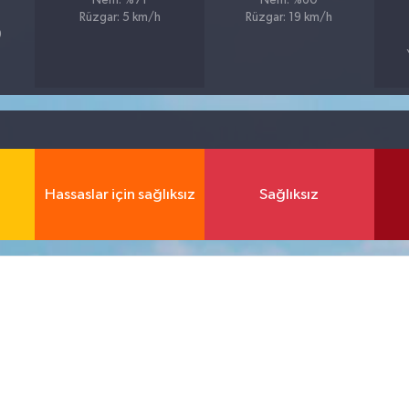
Nem: %71
Nem: %60
Rüzgar: 5 km/h
Rüzgar: 19 km/h
9
Hassaslar için sağlıksız
Sağlıksız