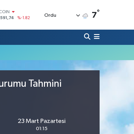
°
TCOIN
7
Ordu
.591,74
%-1.82
LAR
,43620
%0.02
RO
,38690
%0.19
ERLİN
,60380
%0.18
ALTIN
62,09000
%0.19
ST100
.598,00
%0
Durumu Tahmini
23 Mart Pazartesi
01:15