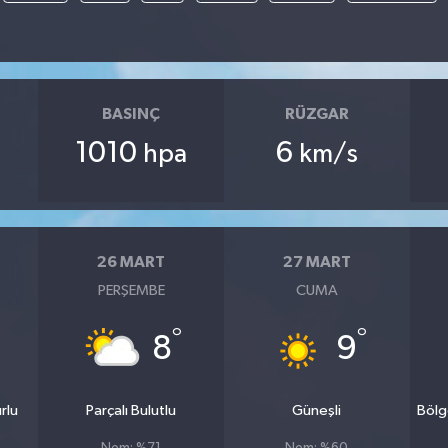
BASINÇ
RÜZGAR
1010
6
hpa
km/s
26 MART
27 MART
PERŞEMBE
CUMA
°
°
8
9
rlu
Parçalı Bulutlu
Güneşli
Bölg