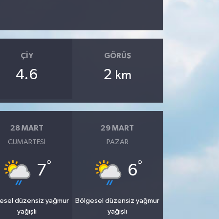
ÇIY
GÖRÜŞ
4.6
2
km
28 MART
29 MART
CUMARTESI
PAZAR
°
°
7
6
esel düzensiz yağmur
Bölgesel düzensiz yağmur
yağışlı
yağışlı