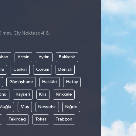
0 mm, Çiy Noktası: 4.6,
ahan
Artvin
Aydın
Balıkesir
le
Çankırı
Çorum
Denizli
Gümüşhane
Hakkâri
Hatay
onu
Kayseri
Kilis
Kırıkkale
Muğla
Muş
Nevşehir
Niğde
Tekirdağ
Tokat
Trabzon