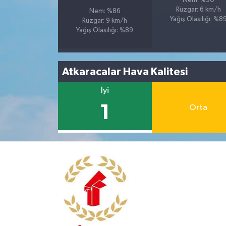
Nem: %90
Rüzgar: 6 km/h
Nem: %86
Yağış Olasılığı: %8
Rüzgar: 9 km/h
Yağış Olasılığı: %89
Atkaracalar Hava Kalitesi
İyi
1
Orta