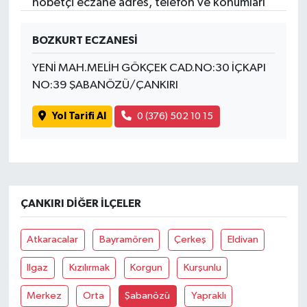
nöbetçi eczane adres, telefon ve konumları
BOZKURT ECZANESİ
YENİ MAH.MELİH GÖKÇEK CAD.NO:30 İÇKAPI
NO:39 ŞABANÖZÜ/ÇANKIRI
Yol Tarifi Al
0 (376) 502 10 15
ÇANKIRI DIĞER İLÇELER
Atkaracalar
Bayramören
Çerkeş
Eldivan
Ilgaz
Kızılırmak
Korgun
Kurşunlu
Merkez
Orta
Şabanözü
Yapraklı