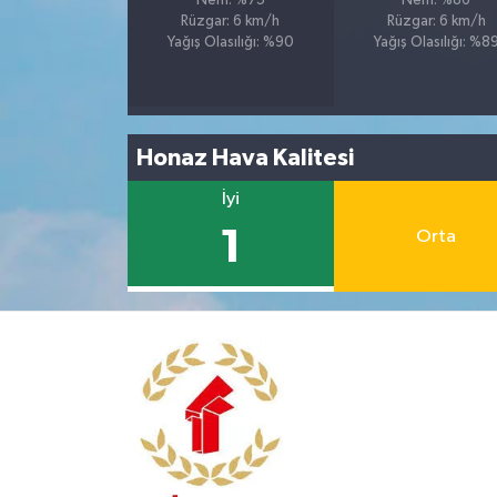
Nem: %75
Nem: %86
Rüzgar: 6 km/h
Rüzgar: 6 km/h
Yağış Olasılığı: %90
Yağış Olasılığı: %8
Honaz Hava Kalitesi
İyi
1
Orta