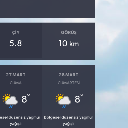
ÇIY
GÖRÜŞ
5.8
10
km
27 MART
28 MART
CUMA
CUMARTESI
°
°
8
8
esel düzensiz yağmur
Bölgesel düzensiz yağmur
yağışlı
yağışlı