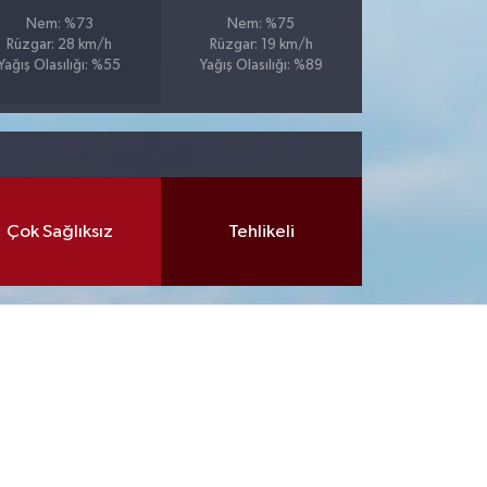
Nem: %73
Nem: %75
Rüzgar: 28 km/h
Rüzgar: 19 km/h
Yağış Olasılığı: %55
Yağış Olasılığı: %89
Çok Sağlıksız
Tehlikeli