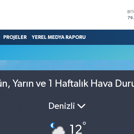
BI
79
DO
45
EU
PROJELER
YEREL MEDYA RAPORU
53
ST
61
G.
68
Bİ
14
, Yarın ve 1 Haftalık Hava Du
Denizli
°
12