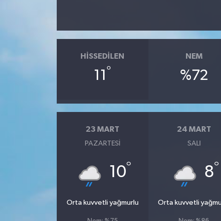
HISSEDILEN
NEM
°
11
%72
23 MART
24 MART
PAZARTESI
SALI
°
°
10
8
Orta kuvvetli yağmurlu
Orta kuvvetli yağmu