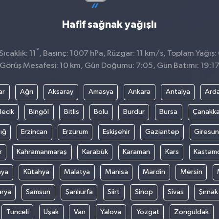
Hafif sağnak yağışlı
°
ıcaklık: 11
, Basınç: 1007 hPa, Rüzgar: 11 km/s, Toplam Yağış:
Görüş Mesafesi: 10 km, Gün Doğumu: 7:05, Gün Batımı: 19:1
ar
Ağrı
Aksaray
Amasya
Ankara
Antalya
Ard
lecik
Bingöl
Bitlis
Bolu
Burdur
Bursa
Çanakka
ığ
Erzincan
Erzurum
Eskişehir
Gaziantep
Giresun
r
Kahramanmaraş
Karabük
Karaman
Kars
Kastam
nya
Kütahya
Malatya
Manisa
Mardin
Mersin
arya
Samsun
Şanlıurfa
Siirt
Sinop
Sivas
Şırnak
Tunceli
Uşak
Van
Yalova
Yozgat
Zonguldak