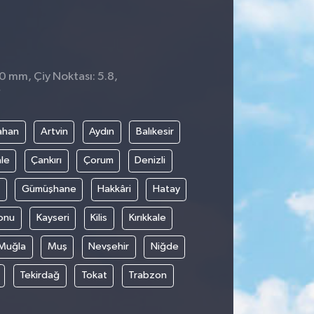
 0 mm, Çiy Noktası: 5.8,
7
ahan
Artvin
Aydın
Balıkesir
le
Çankırı
Çorum
Denizli
Gümüşhane
Hakkâri
Hatay
onu
Kayseri
Kilis
Kırıkkale
Muğla
Muş
Nevşehir
Niğde
Tekirdağ
Tokat
Trabzon