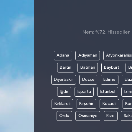
Konsorsiyum
PROJECTS
Nem: %72, Hissedilen S
PROJELER
PROJELER İNGİLİZCE
Adana
Adıyaman
Afyonkarahis
Bartın
Batman
Bayburt
Bi
YEREL MEDYA RAPORU
Diyarbakır
Düzce
Edirne
Elaz
Iğdır
Isparta
İstanbul
İzmi
Kırklareli
Kırşehir
Kocaeli
Ko
Ordu
Osmaniye
Rize
Sak