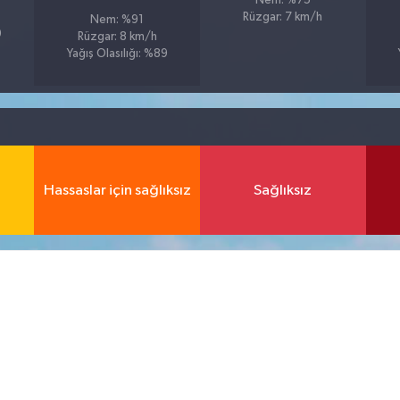
Nem: %75
Rüzgar: 7 km/h
Nem: %91
9
Rüzgar: 8 km/h
Yağış Olasılığı: %89
Hassaslar için sağlıksız
Sağlıksız