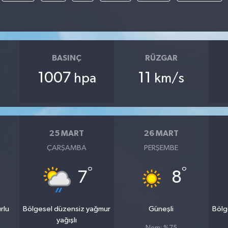
BASINÇ
RÜZGAR
1007
11
hpa
km/s
25 MART
26 MART
ÇARŞAMBA
PERŞEMBE
°
°
7
8
rlu
Bölgesel düzensiz yağmur
Güneşli
Bölg
yağışlı