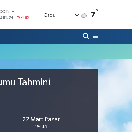
°
TCOIN
7
Ordu
.591,74
%-1.82
LAR
,43620
%0.02
RO
,38690
%0.19
ERLİN
,60380
%0.18
ALTIN
62,09000
%0.19
ST100
.598,00
%0
rumu Tahmini
22 Mart Pazar
19:45